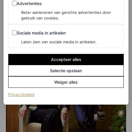
Advertenties
Advertenties
Met ontwerpen in Rosso Ancora-fluweel en metallics
Beter aanleveren van gerichte advertenties door
geef je een vleugje extra aan je looks.
gebruik van cookies.
Sociale media in artikelen
Sociale media in artikelen
Laten zien van sociale media in artikelen.
Accepteer alles
Selectie opslaan
Weiger alles
(opent in een nieuw tabblad)
Privacybeleid