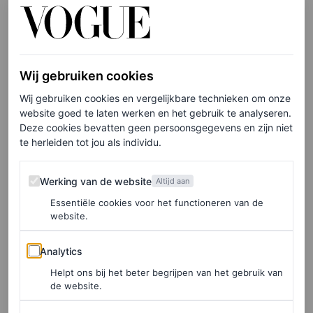
Wij gebruiken cookies
Wij gebruiken cookies en vergelijkbare technieken om onze
website goed te laten werken en het gebruik te analyseren.
Deze cookies bevatten geen persoonsgegevens en zijn niet
te herleiden tot jou als individu.
Heading Home
Werking van de website
Werking van de website
Altijd aan
Dit hoofdstuk, samen met Tina en Solange Knowles, gaat
Essentiële cookies voor het functioneren van de
website.
over dat warme gevoel van thuiskomen en je ergens op je
gemak voelen, waardoor je uit je comfortzone durft te
Analytics
Analytics
stappen. Laat dat in 2025 terugkomen in je garderobe.
Helpt ons bij het beter begrijpen van het gebruik van
de website.
Denk bijvoorbeeld aan het investeren in feestelijke
accessoires en speelse items, zoals
pet inspired
wallets
.