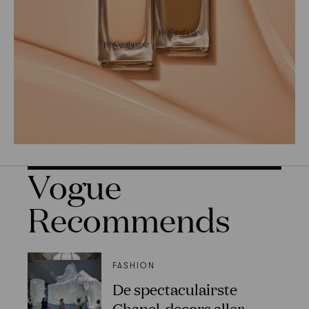
Vogue
Recommends
FASHION
De spectaculairste
Chanel-decors aller