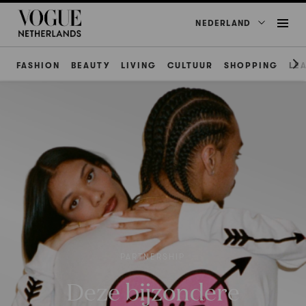
NEDERLAND
FASHION
BEAUTY
LIVING
CULTUUR
SHOPPING
LE
PARTNERSHIP
Deze bijzondere