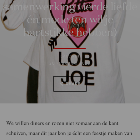
samenwerking vierde liefde
én mode (en wil je
hartstikke hebben)
BACARDÍ
20 FEBRUARI 2025
SHARE
We willen diners en rozen niet zomaar aan de kant
schuiven, maar dit jaar kon je écht een feestje maken van