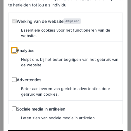
merken. Deze shirts zijn overigens niet te koop, maar
te herleiden tot jou als individu.
waren voor de eerste honderd bezoekers van dit
evenement gratis (!) te bemachtigen.
Werking van de website
Werking van de website
Altijd aan
Essentiële cookies voor het functioneren van de
Alles terugzien over het event? Dat doe je op de social
website.
kanalen van PATTA (@patta_nl).
Analytics
Analytics
Helpt ons bij het beter begrijpen van het gebruik van
de website.
Advertenties
Advertenties
Beter aanleveren van gerichte advertenties door
gebruik van cookies.
Sociale media in artikelen
Sociale media in artikelen
Laten zien van sociale media in artikelen.