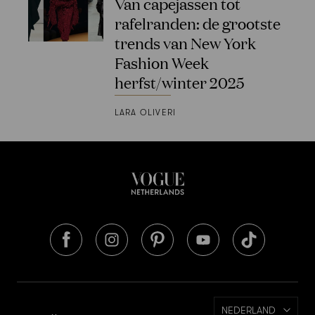
Van capejassen tot
rafelranden: de grootste
trends van New York
Fashion Week
herfst/winter 2025
LARA OLIVERI
NEDERLAND