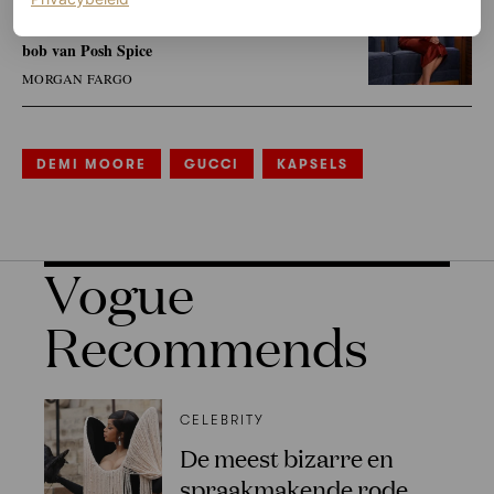
Sydney Sweeney kopieert de vlijmscherpe
bob van Posh Spice
MORGAN FARGO
DEMI MOORE
GUCCI
KAPSELS
Vogue
Recommends
CELEBRITY
De meest bizarre en
spraakmakende rode