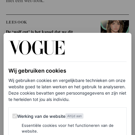
LEES OOK
De ‘wolf cut’ is het kapsel dat we dit
voorjaar overal gaan zien
RANYECHI UDEMEZUE
Populariteit van de bob
Wij gebruiken cookies
Wij gebruiken cookies en vergelijkbare technieken om onze
Met haar nieuwe kapsel onderstreept Moore tegelijk een
website goed te laten werken en het gebruik te analyseren.
Deze cookies bevatten geen persoonsgegevens en zijn niet
grotere beweging in de beautywereld: de bob is de
te herleiden tot jou als individu.
afgelopen seizoenen uitgegroeid tot hét kapsel van het
Werking van de website
moment. Waar het kapsel vroeger vooral werd gezien als
Werking van de website
Altijd aan
een veilige, klassieke keuze, zien we nu juist een explosie
Essentiële cookies voor het functioneren van de
website.
aan variaties die laten zien hoe veelzijdig de bob kan zijn.