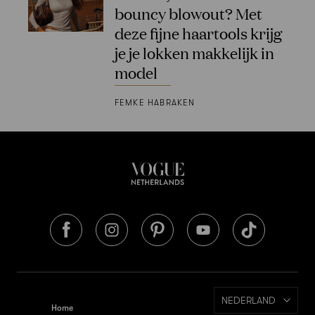
bouncy blowout? Met
deze fijne haartools krijg
je je lokken makkelijk in
model
FEMKE HABRAKEN
NEDERLAND
Home