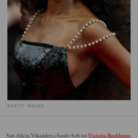
©GETTY IMAGES
Van Alicia Vikanders
chunky
bob tot
Victoria Beckhams