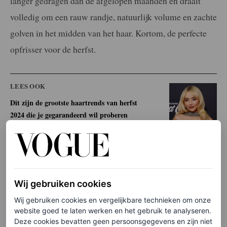
langer gedragen dan de afgelopen maanden en draait
volledig om een rauw randje, natuurlijk volume en zachte
golven in het midden van het haar. Kortom, de perfecte
opfrisser voor de herfst.
LEES OOK
Dit zijn de grootste haartrends van herfst
2024 die je gegarandeerd wil proberen
AUDREY NOBLE
Wij gebruiken cookies
Wij gebruiken cookies en vergelijkbare technieken om onze
website goed te laten werken en het gebruik te analyseren.
Deze cookies bevatten geen persoonsgegevens en zijn niet