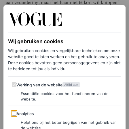
aan verandering, maar het haar niet té kort wil knippen.”
LEES OOK
Een krullend, gelaagd kapsel voor elke
gezichtsvorm
Wij gebruiken cookies
LORENA MEOUCHI
Wij gebruiken cookies en vergelijkbare technieken om onze
website goed te laten werken en het gebruik te analyseren.
Deze cookies bevatten geen persoonsgegevens en zijn niet
Nog een reden waarom het Nirvana-kapsel zo geliefd is?
te herleiden tot jou als individu.
“Het kapsel is ongelooflijk veelzijdig, omdat het bij veel
Werking van de website
Werking van de website
Altijd aan
verschillende gezichtsvormen past en makkelijk te stylen
Essentiële cookies voor het functioneren van de
is. Het staat mooi met verschillende scheidingen, is
website.
geweldig met een zijscheiding en pony, en dankzij de
Analytics
lengte kun je het ook eenvoudig in een staart dragen
Analytics
tijdens het sporten of wanneer je een andere look wil
Helpt ons bij het beter begrijpen van het gebruik van
de website.