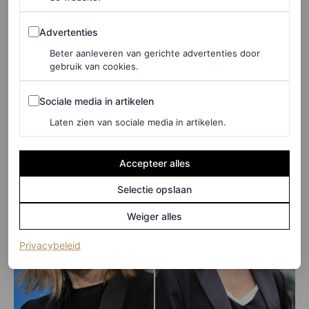
creëren”, legt Baras uit. Of je nu twintig bent (zoals
Advertenties
Sweeney) of zeventig (zoals Huppert), het Nirvana-
Advertenties
kapsel staat prachtig op elke leeftijd – wij zijn fan.
Beter aanleveren van gerichte advertenties door
gebruik van cookies.
Hieronder zie je het Nirvana-kapsel bij Sydney Sweeney
Sociale media in artikelen
Sociale media in artikelen
en Isabelle Huppert.
Laten zien van sociale media in artikelen.
Accepteer alles
Selectie opslaan
Weiger alles
(opent in een nieuw tabblad)
Privacybeleid