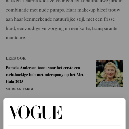
hakken. Daarna koos ze voor een fel kobaltblauwe jurk in
combinatie met nude pumps. Haar make-up bleef trouw
aan haar kenmerkende natuurlijke stijl, met een frisse
huid, eenvoudige verzorging en een korte, transparante
manicure.
LEES OOK
Pamela Anderson toont voor het eerste een
rechthoekige bob met micropony op het Met
Gala 2025
MORGAN FARGO
Anderson brengt momenteel tijd door in New York om
haar nieuwe project
The Naked Gun
te promoten. Op
Instagram liet ze zien hoe ze radslagen maakte in Central