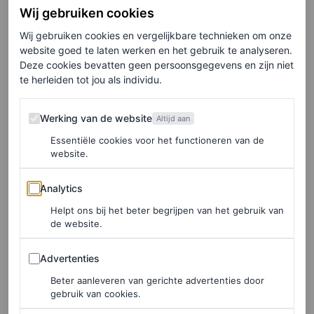
Wij gebruiken cookies
Park, met een zonnebloem in haar hand. Als
Wij gebruiken cookies en vergelijkbare technieken om onze
lifestylegoeroe in opkomst kiest ze er duidelijk voor om
website goed te laten werken en het gebruik te analyseren.
werk te combineren met plezier tijdens haar verblijf in de
Deze cookies bevatten geen persoonsgegevens en zijn niet
te herleiden tot jou als individu.
stad.
Werking van de website
Werking van de website
Altijd aan
Bekijk de nieuwe
flipped bob
van Pamela Anderson
Essentiële cookies voor het functioneren van de
hieronder.
website.
Analytics
Analytics
Helpt ons bij het beter begrijpen van het gebruik van
de website.
Advertenties
Advertenties
Beter aanleveren van gerichte advertenties door
gebruik van cookies.