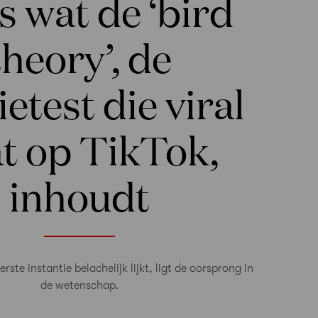
is wat de ‘bird
theory’, de
ietest die viral
t op TikTok,
inhoudt
rste instantie belachelijk lijkt, ligt de oorsprong in
de wetenschap.