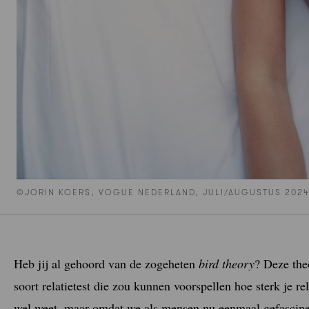
©JORIN KOERS, VOGUE NEDERLAND, JULI/AUGUSTUS 202
Heb jij al gehoord van de zogeheten
bird theory
? Deze the
soort relatietest die zou kunnen voorspellen hoe sterk je re
wel weet, maar omdat we als mensen nu eenmaal gefascineer