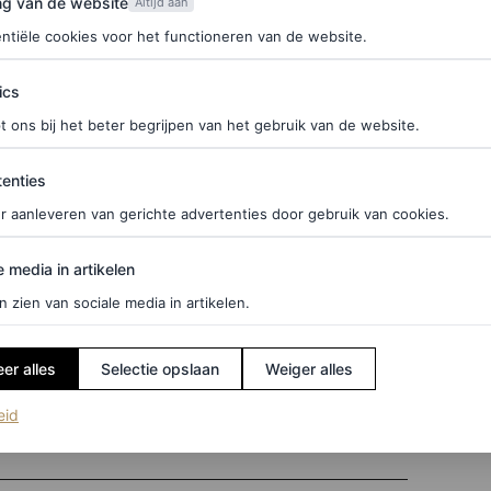
ng van de website
Altijd aan
ntiële cookies voor het functioneren van de website.
, of dat nu uit oprechte interesse is (‘Oh ja, wat
Dat zou betekenen dat je een gezonde relatie hebt
ics
zegd wordt. Krijg je geen respons? Dan zou dit
t ons bij het beter begrijpen van het gebruik van de website.
ties
enties
r aanleveren van gerichte advertenties door gebruik van cookies.
edia in artikelen
e media in artikelen
gegrond op wetenschappelijk onderzoek. Zo gaat dit
n zien van sociale media in artikelen.
 bedacht door psycholoog en relatieonderzoeker
geren op zogeheten ‘
bids for connection
‘, ofwel
er alles
Selectie opslaan
Weiger alles
oot of klein, verbaal of non-verbaal, die iemand
(opent in een nieuw tabblad)
eid
 fundamenteel voor emotionele intimiteit.