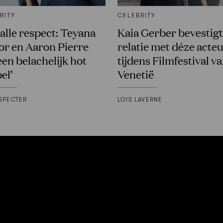
RITY
CELEBRITY
 alle respect: Teyana
Kaia Gerber bevestigt
or en Aaron Pierre
relatie met déze acte
een belachelijk hot
tijdens Filmfestival v
el’
Venetië
SPECTER
LOIS LAVERNE