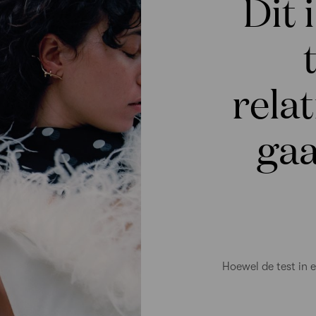
Dit 
relat
gaa
Hoewel de test in ee