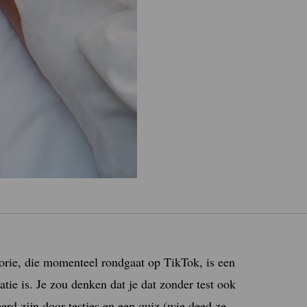
4
orie, die momenteel rondgaat op TikTok, is een
latie is. Je zou denken dat je dat zonder test ook
d zijn door testjes en een quiz (wie deed ze