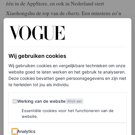
één in de AppStore, en ook in Nederland siert
Xiaohongshu de top van de
charts
. Een minstens zo’n
interessante ontwikkeling is trouwens dat de populaire
app Duolingo – bedoeld om talen te leren – een groei van
meer dan tweehonderd procent meemaakt in het aantal
Amerikanen die Mandarijn willen leren. Een grote
Wij gebruiken cookies
verandering vergeleken met vorig jaar, aldus Duolingo
Wij gebruiken cookies en vergelijkbare technieken om onze
op X (voorheen Twitter).
website goed te laten werken en het gebruik te analyseren.
Deze cookies bevatten geen persoonsgegevens en zijn niet
te herleiden tot jou als individu.
Learning Mandarin out of spite? You’re not
Werking van de website
Werking van de website
alone.
Altijd aan
Essentiële cookies voor het functioneren van de
website.
We’ve seen a ~216% growth in new
Chinese (Mandarin) learners in the US
Analytics
Analytics