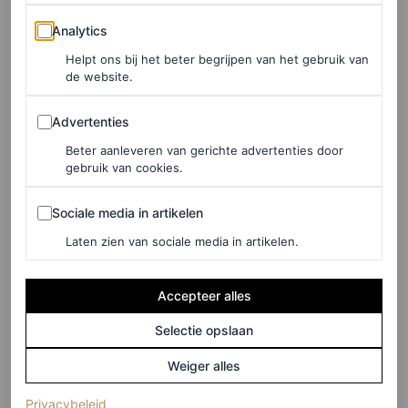
Analytics
Analytics
©ZOE KARSSEN, VOGUE NEDERLAND, NOVEMBER 2025
Helpt ons bij het beter begrijpen van het gebruik van
de website.
Advertenties
LEES OOK
Advertenties
Aiko Beemsterboer en Minne Koole over als
Beter aanleveren van gerichte advertenties door
gebruik van cookies.
koppel samenwerken bij ‘Oogappels’
TIM VAN ERP
Sociale media in artikelen
Sociale media in artikelen
Laten zien van sociale media in artikelen.
Etmon: “Waarbij ik eventjes wil benadrukken: Eva is
geen dictator, haha. Ze vraagt juist geregeld: “Ken, hoe
Accepteer alles
kijk jij hiernaar?”
Bodem
is haar baby en wij helpen om
Selectie opslaan
die op te voeden. Tegelijkertijd: mijn domein als acteur
Weiger alles
bevindt zich tussen ‘actie’ en ‘cut’. Uiteindelijk speel ik
(opent in een nieuw tabblad)
Privacybeleid
een door haar geschreven personage.”