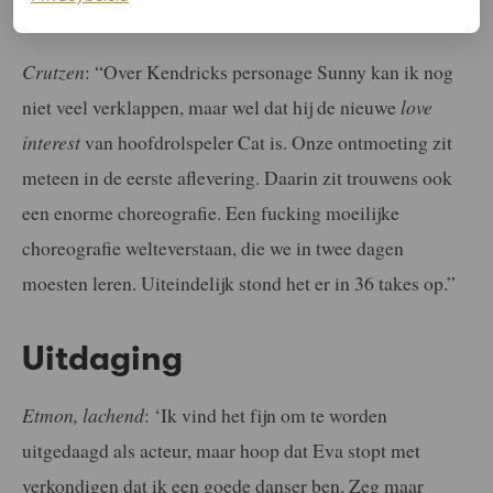
Crutzen
: “Over Kendricks personage Sunny kan ik nog
niet veel verklappen, maar wel dat hij de nieuwe
love
interest
van hoofdrolspeler Cat is. Onze ontmoeting zit
meteen in de eerste aflevering. Daarin zit trouwens ook
een enorme choreografie. Een fucking moeilijke
choreografie welteverstaan, die we in twee dagen
moesten leren. Uiteindelijk stond het er in 36 takes op.”
Uitdaging
Etmon, lachend
: ‘Ik vind het fijn om te worden
uitgedaagd als acteur, maar hoop dat Eva stopt met
verkondigen dat ik een goede danser ben. Zeg maar