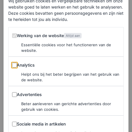
Wij gebruiken cookies en vergelijkbare technieken om onze
website goed te laten werken en het gebruik te analyseren.
Deze cookies bevatten geen persoonsgegevens en zijn niet
LEES OOK
te herleiden tot jou als individu.
Mode was altijd al politiek, maar het
Werking van de website
activisme is zichtbaarder dan ooit
Werking van de website
Altijd aan
LOIS LAVERNE
Essentiële cookies voor het functioneren van de
website.
Analytics
Goede doelen om te
Analytics
Helpt ons bij het beter begrijpen van het gebruik van
steunen
de website.
Heb jij het gevoel dat je iets wil doen om de mensen in
Advertenties
Advertenties
Soedan te helpen? Wij hebben een aantal goede doelen
Beter aanleveren van gerichte advertenties door
gebruik van cookies.
opgesomd die zich daadwerkelijk inzetten voor de
burgers aldaar.
Sociale media in artikelen
Sociale media in artikelen