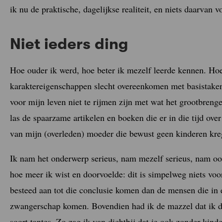
ik nu de praktische, dagelijkse realiteit, en niets daarvan v
Niet ieders ding
Hoe ouder ik werd, hoe beter ik mezelf leerde kennen. Hoe 
karaktereigenschappen slecht overeenkomen met basistake
voor mijn leven niet te rijmen zijn met wat het grootbrenge
las de spaarzame artikelen en boeken die er in die tijd ov
van mijn (overleden) moeder die bewust geen kinderen kre
Ik nam het onderwerp serieus, nam mezelf serieus, nam oo
hoe meer ik wist en doorvoelde: dit is simpelweg niets voor 
besteed aan tot die conclusie komen dan de mensen die in 
zwangerschap komen. Bovendien had ik de mazzel dat ik 
soort tantes. Zo zag ik van dichtbij dat je ook zonder kinde