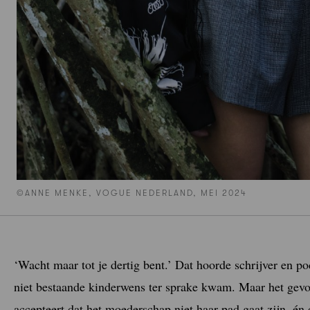
©ANNE MENKE, VOGUE NEDERLAND, MEI 2024
‘Wacht maar tot je dertig bent.’ Dat hoorde schrijver en p
niet bestaande kinderwens ter sprake kwam. Maar het gev
accepteert dat het moederschap niet haar pad gaat zijn, én