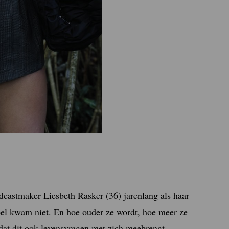
odcastmaker Liesbeth Rasker (36) jarenlang als haar
oel kwam niet. En hoe ouder ze wordt, hoe meer ze
 dat dit ook levensvragen met zich meebrengt.