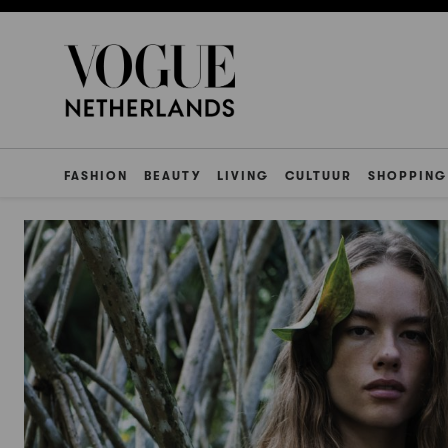
FASHION
BEAUTY
LIVING
CULTUUR
SHOPPING