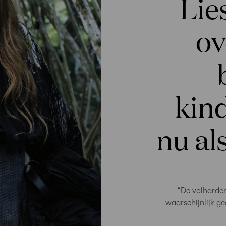
Lie
ov
kin
nu als
“De volharden
waarschijnlijk g