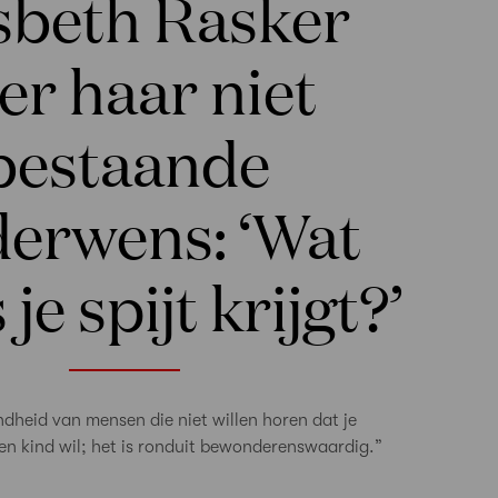
sbeth Rasker
er haar niet
bestaande
derwens: ‘Wat
 je spijt krijgt?’
dheid van mensen die niet willen horen dat je
een kind wil; het is ronduit bewonderenswaardig.”