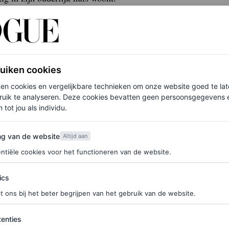
 tijd waarin je overspoeld wordt door existentiële
at je er niet meer gelukkig van wordt? Zoek je
wangerschapstest omdat je al maanden probeert
ruiken cookies
is?
ken cookies en vergelijkbare technieken om onze website goed te la
ruik te analyseren. Deze cookies bevatten geen persoonsgegevens en
 tot jou als individu.
inale want er bestaat niet maar één
van de website
ng van de website
Altijd aan
ntiële cookies voor het functioneren van de website.
ics
t ons bij het beter begrijpen van het gebruik van de website.
iast over je eigen leven. Immers: dat klasgenootje
ali en je nicht heeft haar doctorsgraad behaald.
ties
enties