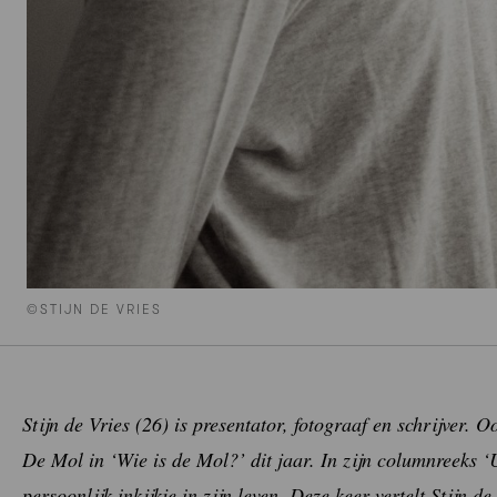
©STIJN DE VRIES
Stijn de Vries (26) is presentator, fotograaf en schrijver.
De Mol in ‘Wie is de Mol?’ dit jaar. In zijn columnreeks ‘
persoonlijk inkijkje in zijn leven. Deze keer vertelt Stijn 