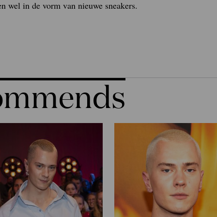
en wel in de vorm van nieuwe sneakers.
commends