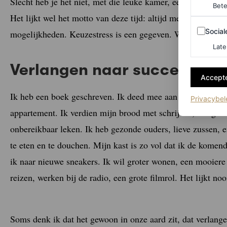
Slecht heb je het niet, met die leuke kamer, een nieuwe tel
Bete
Het lijkt wel het motto van deze tijd: altijd meer, altijd 
Sociale m
Social
mogelijkheden. Keuzestress is een gegeven. Wat wil je no
Late
Verlangen naar succes
Accepte
Ik heb een boek geschreven. Ik deed mee aan
Wie is de M
Privacybel
appartement. Ik verdien mijn brood met schrijven, fotografe
onbereikbaar leken. Ik heb gezonde ouders, lieve zussen,
te eten en te douchen. Mijn kast is zo vol dat ik de komen
ik naar nieuwe sneakers. Ik wil groter wonen, een mooiere 
reizen, werken bij de radio, een grote filmrol. Het lijkt noo
Soms denk ik dat het gewoon in onze aard zit, dat verlang