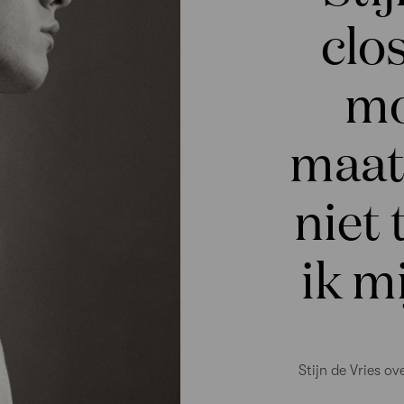
clos
mo
maat
niet
ik mi
Stijn de Vries o