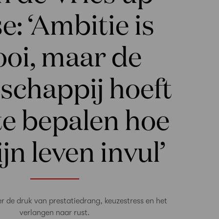
e: ‘Ambitie is
oi, maar de
schappij hoeft
 te bepalen hoe
jn leven invul’
ver de druk van prestatiedrang, keuzestress en het
verlangen naar rust.