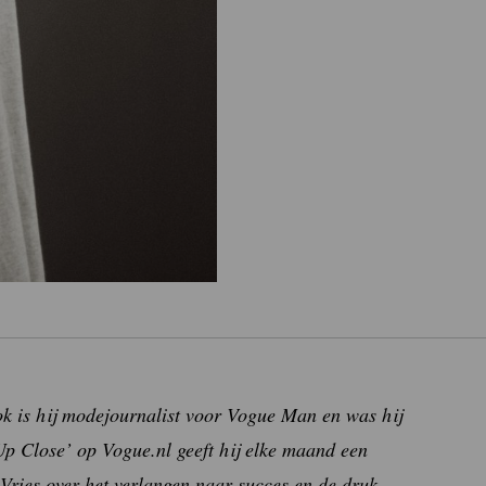
 Ook is hij modejournalist voor Vogue Man en was hij
Up Close’ op Vogue.nl geeft hij elke maand een
de Vries over het verlangen naar succes en de druk