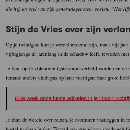
die hij, en veel van zijn generatiegenoten, voelen. “Het lijk
Stijn de Vries over zijn ver
Op je twintigste kun je wereldberoemd zijn, maar vijf jaar 
vijftigjarige al jarenlang in de schaduw leeft, tevreden met 
Je kunt op je vijfentwintigste smoorverliefd worden en de 
Iemand anders vindt pas op haar veertigste haar grote liefde
Elke week onze beste artikelen in je inbox? Schrij
Je kunt de wereld over reizen, je avonturen vastleggen in fot
hostel in slaap huilen. Terwijl een vriend nog steeds gelukk