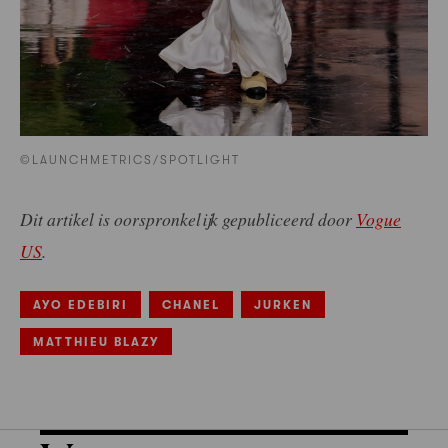
©LAUNCHMETRICS/SPOTLIGHT
Dit artikel is oorspronkelijk gepubliceerd door
Vogue
US
.
AYO EDEBIRI
CHANEL
JURKEN
MATTHIEU BLAZY