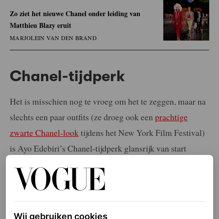
Zo ziet het nieuwe Chanel onder leiding van
Matthieu Blazy eruit
MARJOLEIN VAN DEN BRAND
Chanel-tijdperk
Het is misschien nog te vroeg om het te zeggen, maar na
slechts een paar outfits (ze droeg ook een
prachtige
zwarte Chanel-look
tijdens het New York Film Festival)
is Ayo Edebiri’s Chanel-tijdperk glansrijk van start
gegaan. Begin maar alvast met wedden op welke
catwalklook ze de volgende keer zal dragen. Een vintage
Chanel misschien? Of de epische rok met veren van de
lente/zomer 2026-collectie? De mogelijkheden zijn
Wij gebruiken cookies