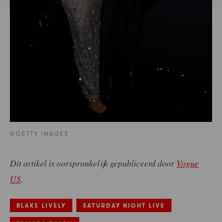
©GETTY IMAGES
Dit artikel is oorspronkelijk gepubliceerd door
Vogue
US
.
BLAKE LIVELY
SATURDAY NIGHT LIVE