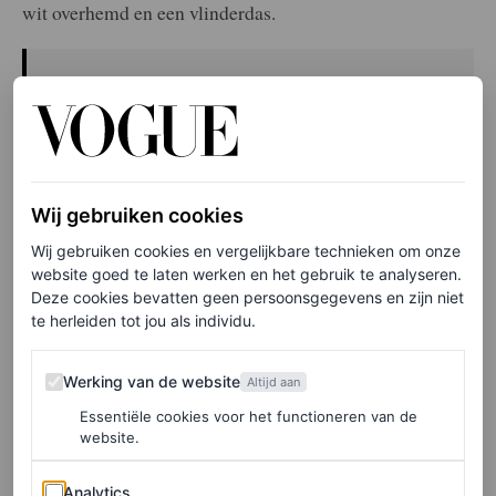
wit overhemd en een vlinderdas.
Elke week onze beste artikelen in je inbox?
Schrijf je hier in voor de Vogue-nieuwsbrief.
De
SNL 50th Anniversary Special
was een van de eerste
Wij gebruiken cookies
grote publieke optredens van Blake Lively sinds er
Wij gebruiken cookies en vergelijkbare technieken om onze
berichten verschenen over de juridische strijd tussen haar
website goed te laten werken en het gebruik te analyseren.
Deze cookies bevatten geen persoonsgegevens en zijn niet
en haar
It Ends With Us
-tegenspeler Justin Baldoni –
een
te herleiden tot jou als individu.
geschil dat nog steeds voortduurt.
Werking van de website
Werking van de website
Altijd aan
Essentiële cookies voor het functioneren van de
LEES OOK
website.
Dit zijn de best geklede beroemdheden van
Analytics
de BAFTA’s 2025
Analytics