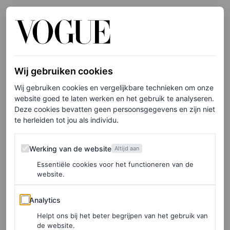
herfst/winter 1995-coutureshow. Een look die destijds
gedragen werd door niemand minder dan Kate Moss.
Lipa koos ervoor om de look vrijwel één-op-één naar het
heden te vertalen. Geen sluier of expliciete caption met
Wij gebruiken cookies
‘
bride to be
‘, wél een
stack
armbanden van Bulgari en
Wij gebruiken cookies en vergelijkbare technieken om onze
website goed te laten werken en het gebruik te analyseren.
een onopvallende clue in de vorm van een aansteker met
Deze cookies bevatten geen persoonsgegevens en zijn niet
de tekst ‘
dreamgirl
‘. Al was de archieflook voor
te herleiden tot jou als individu.
modekenners al genoeg bewijs aan te nemen dat het om
Werking van de website
Werking van de website
Dua Lipa’s vermeende
bachelorette party
ging. Een
Altijd aan
Essentiële cookies voor het functioneren van de
gevalletje
if you know, you know
.
website.
Analytics
Analytics
LEES OOK
Helpt ons bij het beter begrijpen van het gebruik van
Dua Lipa gaat op safari en neemt mee… een
de website.