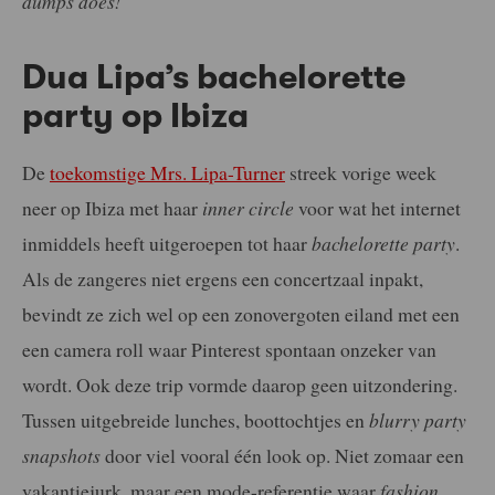
dumps does!
Dua Lipa’s bachelorette
party op Ibiza
De
toekomstige Mrs. Lipa-Turner
streek vorige week
neer op Ibiza met haar
inner circle
voor wat het internet
inmiddels heeft uitgeroepen tot haar
bachelorette party
.
Als de zangeres niet ergens een concertzaal inpakt,
bevindt ze zich wel op een zonovergoten eiland met een
een camera roll waar Pinterest spontaan onzeker van
wordt. Ook deze trip vormde daarop geen uitzondering.
Tussen uitgebreide lunches, boottochtjes en
blurry party
snapshots
door viel vooral één look op. Niet zomaar een
vakantiejurk, maar een mode-referentie waar
fashion