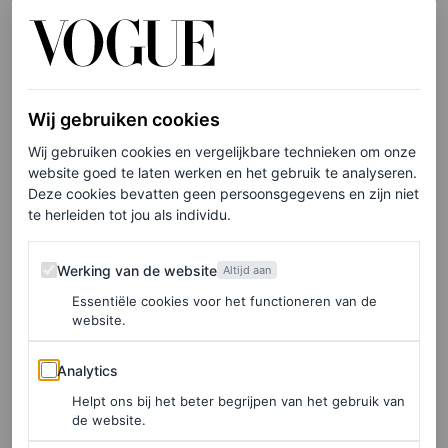
Dat we het hier anno nu überhaupt over moeten hebben is
natuurlijk van de zotte. We hébben al gestreden, voor de
rechten die we altijd al hadden moeten hebben. Dat de
Wij gebruiken cookies
Feminist March in maart ruim twintigduizend
Wij gebruiken cookies en vergelijkbare technieken om onze
website goed te laten werken en het gebruik te analyseren.
deelnemers trok, zegt genoeg. Wereldleiders willen ons
Deze cookies bevatten geen persoonsgegevens en zijn niet
weer terug in de tijd laten gaan en vrouwen en lhbtq-
te herleiden tot jou als individu.
rechten terugbrengen naar de jaren vijftig. Ik zeg
Werking van de website
Werking van de website
trouwens wel
sisterhood
, maar… waar zijn de
brothers
in
Altijd aan
Essentiële cookies voor het functioneren van de
dit verhaal? Want mannen: wie wegkijkt, is af. Zoals
website.
journalist Kalinka Hählen in
Vogue Viewpoint
terecht
Analytics
opmerkt, gaat dit over júllie vrouwen, jullie zussen,
Analytics
moeders, tantes en buurvrouwen. En uiteindelijk dus ook
Helpt ons bij het beter begrijpen van het gebruik van
de website.
over jullie zelf.