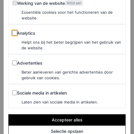
Werking van de website
Werking van de website
Janssen voor een jurk van Ronald van der Kemp.
Altijd aan
Essentiële cookies voor het functioneren van de
Voorafgaand aan de première sprak Vogue met haar over
website.
de keuze van de jurken. “Er waren verschillende
Analytics
ontwerpen waar ik uit mocht kiezen, van oudere
Analytics
modellen tot een jurk uit de laatste herfst/winter 2025-
Helpt ons bij het beter begrijpen van het gebruik van
de website.
couturecollectie die in Parijs werd getoond. Het was een
Advertenties
moeilijke keuze om te maken. Misschien moet ik me
Advertenties
gewoon ieder uur verkleden om ze allemaal te kunnen
Beter aanleveren van gerichte advertenties door
gebruik van cookies.
dragen.” Uiteindelijk koos Janssen voor een felrode jurk
uit de herfst/winter 2022-couturecollectie. “Ik vind de
Sociale media in artikelen
Sociale media in artikelen
jurk fantastisch. Door de bovenkant voelt het bijna
Laten zien van sociale media in artikelen.
kubistisch aan.”
Accepteer alles
Zelf ontwerpen
Selectie opslaan