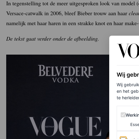
In tegenstelling tot de meer uitgesproken look van model 
Versace-catwalk in 2006, bleef Bieber trouw aan haar
clea
namelijk met haar haren in een strakke knot en haar make-u
De tekst gaat verder onder de afbeelding.
Wij geb
Wij gebrui
en het geb
te herleiden
Werking 
Werki
Esse
Analytics