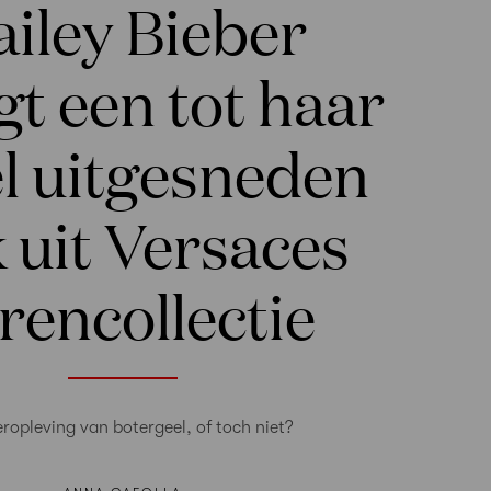
iley Bieber
t een tot haar
l uitgesneden
k uit Versaces
rencollectie
ropleving van botergeel, of toch niet?