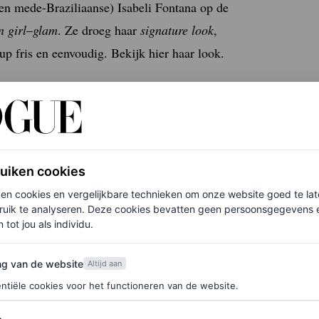
(en mede-Braziliaanse) Isabeli Fontana op de
n girl
–
glam
. Ze droeg haar
signature look
,
p fris en eenvoudig. Bekijk hier haar look.
ruiken cookies
ken cookies en vergelijkbare technieken om onze website goed te la
ruik te analyseren. Deze cookies bevatten geen persoonsgegevens en
 tot jou als individu.
van de website
ng van de website
Altijd aan
ntiële cookies voor het functioneren van de website.