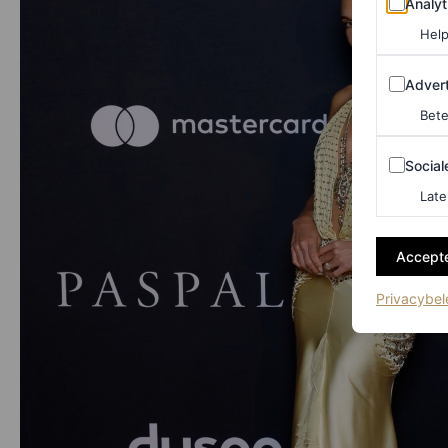
Analyt
Help
Adverten
Advert
Bete
Sociale m
Social
Late
Accepte
Privacybel