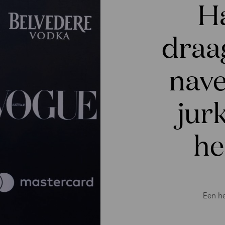
Ha
draag
nave
jur
he
Een he