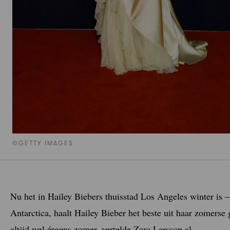
©GETTY IMAGES
Nu het in Hailey Biebers thuisstad Los Angeles winter is –
Antarctica, haalt Hailey Bieber het beste uit haar zomerse 
altijd wel érgens zomer, vertelde Zara Larsson al.