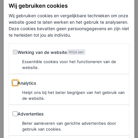
een prachtige jurk van Calvin Klein, uit de herfst/winter
Wij gebruiken cookies
2025-collectie, vlak voordat Doja Cat het podium betrad.
Wij gebruiken cookies en vergelijkbare technieken om onze
website goed te laten werken en het gebruik te analyseren.
Deze cookies bevatten geen persoonsgegevens en zijn niet
Doja Cat bij Vogue World
te herleiden tot jou als individu.
2025: Hollywood
Werking van de website
Werking van de website
Altijd aan
Essentiële cookies voor het functioneren van de
Doja Cat, die daarna ten tonele verscheen, droeg een op
website.
maat gemaakte maliënkolderjurk, geïnspireerd op een
Analytics
ontwerp dat Tina Turner droeg in de sciencefictionfilm
Analytics
Mad Max Beyond Thunderdome
uit 1985. Dat originele
Helpt ons bij het beter begrijpen van het gebruik van
de website.
kostuum werd ontworpen door Norma Moriceau. En dat
Advertenties
alles paste natuurlijk perfect bij het Hollywood-thema
Advertenties
van de avond. Je leest hieronder meer over haar look.
Beter aanleveren van gerichte advertenties door
gebruik van cookies.