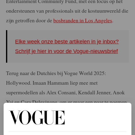
Entertainment Community Fund, met een focus op het
ondersteunen van professionals uit de kostuumwereld die
zijn getroffen door de
bosbranden in Los Angeles
.
Elke week onze beste artikelen in je inbox?
Schrijf je hier in voor de Vogue-nieuwsbrief
Terug naar de Dutchies bij Vogue World 2025:
Hollywood. Imaan Hammam liep mee met
supermodellen als Alex Consani, Kendall Jenner, Anok
Yai en Cara Delevingne, om er maar een paar te noemen.
Ook Jill Kortleve en Yasmin Wijnaldum waren van de
partij. Imaan Hammam schitterde in het segment waarin
de film
Dune
werd geëerd. Ze verscheen op de catwalk in