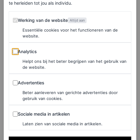
te herleiden tot jou als individu.
make it fashion
Werking van de website
Werking van de website
Altijd aan
Voor de gelegenheid droeg JLo een poederroze oversized
Essentiële cookies voor het functioneren van de
cape-jas met opstaande kraag, die doet denken aan een
website.
fashionable parachutespring-sessie. Ze combineerde het
Analytics
Analytics
eyecatching item met een kaki wikkelrok die tot de knie
Helpt ons bij het beter begrijpen van het gebruik van
valt. Deze twee kledingstukken, vervaardigd uit
de website.
katoenpopeline (een stof met volumineuze eigenschap),
Advertenties
Advertenties
komen uit de lente/zomer 2026-collectie van
Chloé
,
Beter aanleveren van gerichte advertenties door
ontworpen in een stijl die geïnspireerd is op de couture
gebruik van cookies.
van de jaren vijftig. Ze maakte haar outfit compleet met
Sociale media in artikelen
Sociale media in artikelen
een roze leren Chloé Plissé-tas, die de volumineuze
Laten zien van sociale media in artikelen.
elegantie van het geheel nog eens extra benadrukte.
Ready, set, jump
, JLo!