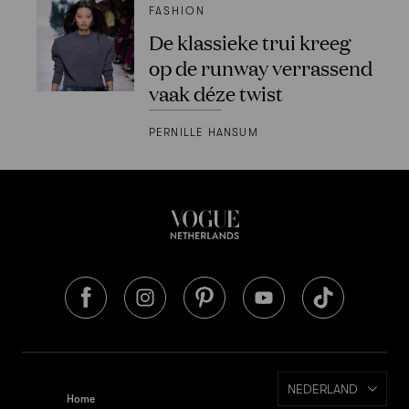
FASHION
De klassieke trui kreeg
op de runway verrassend
vaak déze twist
PERNILLE HANSUM
NEDERLAND
Home