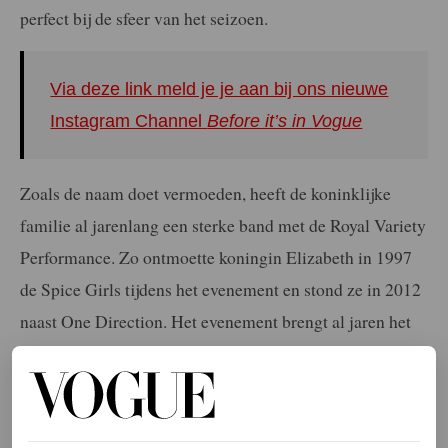
perfect bij de sfeer van het seizoen.
Via deze link meld je je aan bij ons nieuwe
Instagram Channel
Before it’s in Vogue
Zoals de naam doet vermoeden, heeft de koninklijke
familie al jarenlang een sterke band met de Royal Variety
Performance. Zo ontmoette koningin Elizabeth in 1997
de Spice Girls tijdens het evenement en stond ze in 2012
naast One Direction. Het evenement brengt al jaren het
leukste en meest spraakmakende talent uit de
entertainmentwereld samen. Er traden door de jaren heen
grootheden op zoals Cher en Shirley Bassey.