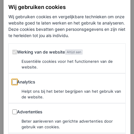
Wij gebruiken cookies
LEES OOK
Wij gebruiken cookies en vergelijkbare technieken om onze
Kate Middleton schittert in bijzondere tiara
website goed te laten werken en het gebruik te analyseren.
die favoriet was van prinses Diana
Deze cookies bevatten geen persoonsgegevens en zijn niet
te herleiden tot jou als individu.
DAISY JONES
Werking van de website
Werking van de website
Altijd aan
De prinses van Wales is sinds haar eerste keer in 2014
Essentiële cookies voor het functioneren van de
website.
een vaste gast. Door de jaren heen droeg ze creaties van
ontwerpers zoals Diane von Furstenberg en Alexander
Analytics
Analytics
McQueen. Tijdens haar laatste bezoek in 2023 koos ze
Helpt ons bij het beter begrijpen van het gebruik van
voor een koningsblauwe japon van Safiyaa, compleet met
de website.
capeachtige mouwen.
Advertenties
Advertenties
Beter aanleveren van gerichte advertenties door
gebruik van cookies.