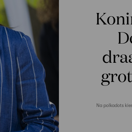
Koni
D
draa
grot
Na polkadots kie