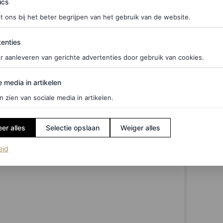
ics
t ons bij het beter begrijpen van het gebruik van de website.
ties
enties
r aanleveren van gerichte advertenties door gebruik van cookies.
edia in artikelen
e media in artikelen
n zien van sociale media in artikelen.
er alles
Selectie opslaan
Weiger alles
(opent in een nieuw tabblad)
eid