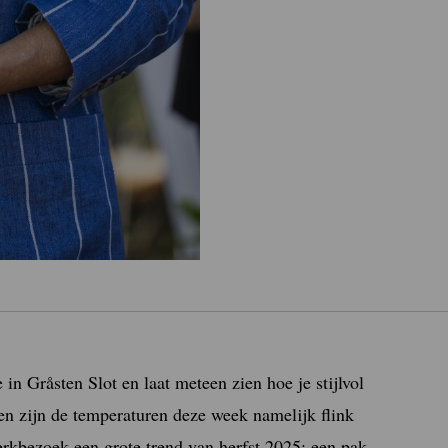
n Gråsten Slot en laat meteen zien hoe je stijlvol
en zijn de temperaturen deze week namelijk flink
rkbezoek een grote trend van herfst 2025: een pak