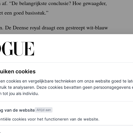
h af. “De belangrijkste conclusie? Hoe gewaagder,
et een goed basisstuk.”
en. De Deense royal draagt een gestreept wit-blauw
 van Gianvito Rossi.
nd
ruiken cookies
de Deense royal ook al zien dat ze de trends in de
ken cookies en vergelijkbare technieken om onze website goed te la
t polkadots en pofmouwen. Daarover lees je meer in
ruik te analyseren. Deze cookies bevatten geen persoonsgegevens en
 tot jou als individu.
van de website
ng van de website
Altijd aan
ntiële cookies voor het functioneren van de website.
 de zomer