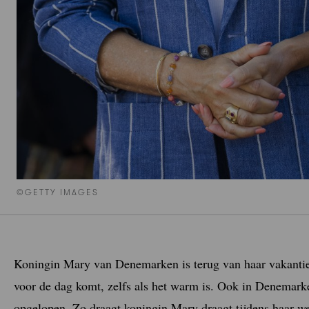
©GETTY IMAGES
Koningin Mary van Denemarken is terug van haar vakantie i
voor de dag komt, zelfs als het warm is. Ook in Denemark
opgelopen. Zo draagt koningin Mary draagt tijdens haar we