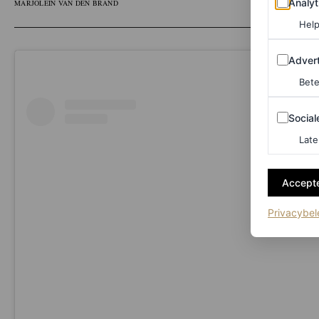
Analyt
MARJOLEIN VAN DEN BRAND
Help
Adverten
Advert
Bete
Sociale m
Social
Late
Accepte
Privacybel