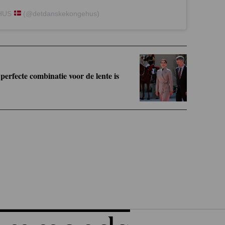
EHUS
(@detdanskekongehus)
erfecte combinatie voor de lente is