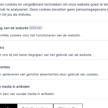
ken cookies en vergelijkbare technieken om onze website goed te la
s voor het enorme metalen YSL-logo. Terwijl
ruik te analyseren. Deze cookies bevatten geen persoonsgegevens en
 tot jou als individu.
atie met een leren motorjack, koos Lourdes voor
 combineerde met een paar lakschoenen met spitse
van de website
ng van de website
Altijd aan
er te zijn dan ooit; zo omhelsden ze elkaar en
ntiële cookies voor het functioneren van de website.
oeder-dochteruitje – al helemaal niet als het de
ics
t ons bij het beter begrijpen van het gebruik van de website.
derstaand artikel.
ties
enties
r aanleveren van gerichte advertenties door gebruik van cookies.
edia in artikelen
e media in artikelen
n zien van sociale media in artikelen.