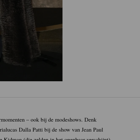
ermomenten – ook bij de modeshows. Denk
alucas Dalla Patti bij de show van Jean Paul
e Kidman (die zelden in het openbaar verschijnt)