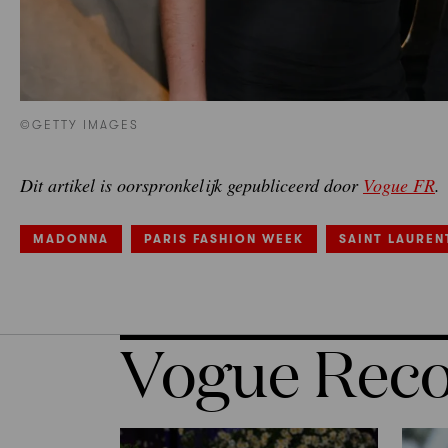
©GETTY IMAGES
Dit artikel is oorspronkelijk gepubliceerd door
Vogue FR
.
MADONNA
PARIS FASHION WEEK
SAINT LAUREN
Vogue Re