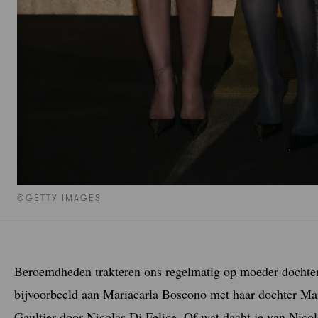
©GETTY IMAGES
Beroemdheden trakteren ons regelmatig op moeder-docht
bijvoorbeeld aan Mariacarla Boscono met haar dochter Mari
Gaultier door Nicolas Di Felice. Of wat dacht je van Nicol