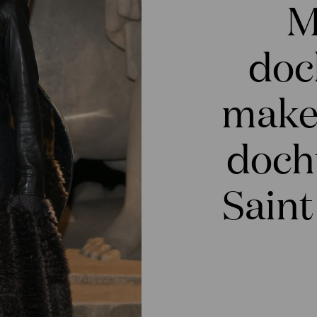
M
doc
make
docht
Sain