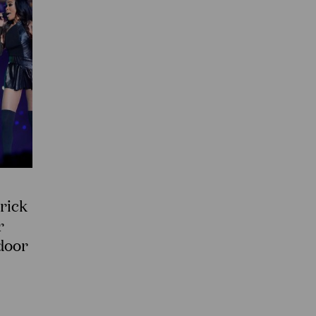
rick
r
door