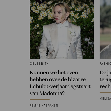
CELEBRITY
FASHI
Kunnen we het even
De j
hebben over de bizarre
terug
Labubu-verjaardagstaart
rech
van Madonna?
MELIS
FEMKE HABRAKEN