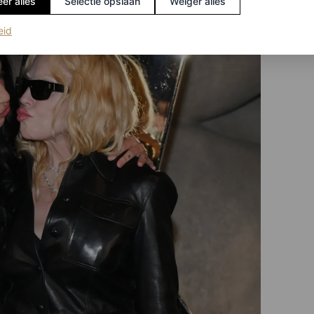
er alles
Selectie opslaan
Weiger alles
(opent in een nieuw tabblad)
eid