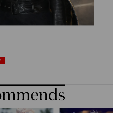
T
commends