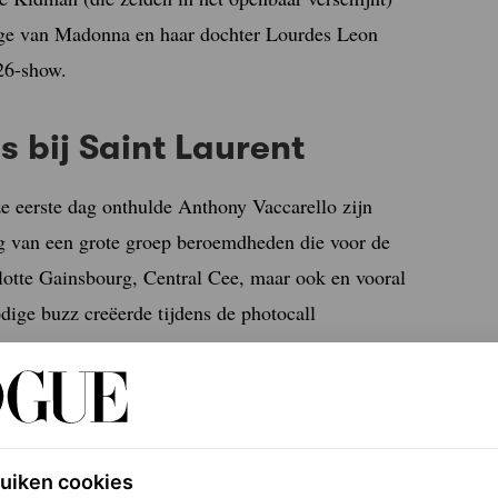
uige van Madonna en haar dochter Lourdes Leon
26-show.
 bij Saint Laurent
 eerste dag onthulde Anthony Vaccarello zijn
og van een grote groep beroemdheden die voor de
otte Gainsbourg, Central Cee, maar ook en vooral
ige buzz creëerde tijdens de photocall
 Trocadéro-fontein met uitzicht op de verlichte
agram Channel
Before it’s in Vogue
ruiken cookies