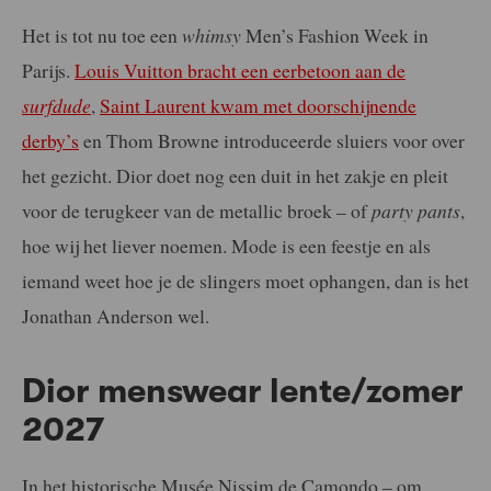
Het is tot nu toe een
whimsy
Men’s Fashion Week in
Parijs.
Louis Vuitton bracht een eerbetoon aan de
surfdude
,
Saint Laurent kwam met doorschijnende
derby’s
en Thom Browne introduceerde sluiers voor over
het gezicht. Dior doet nog een duit in het zakje en pleit
voor de terugkeer van de metallic broek – of
party pants
,
hoe wij het liever noemen. Mode is een feestje en als
iemand weet hoe je de slingers moet ophangen, dan is het
Jonathan Anderson wel.
Dior menswear lente/zomer
2027
In het historische
Musée Nissim de Camondo
– om