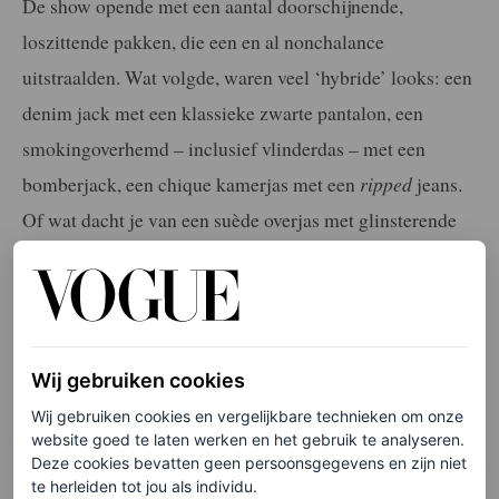
De show opende met een aantal doorschijnende,
loszittende pakken, die een en al nonchalance
uitstraalden. Wat volgde, waren veel ‘hybride’ looks: een
denim jack met een klassieke zwarte pantalon, een
smokingoverhemd – inclusief vlinderdas – met een
bomberjack, een chique kamerjas met een
ripped
jeans.
Of wat dacht je van een suède overjas met glinsterende
shorts? Voor Anderson was niets te gek.
LEES OOK
Jonathan Anderson bevestigt de ripped jeans
Wij gebruiken cookies
revival met zijn Dior Cruise 2027-collectie
Wij gebruiken cookies en vergelijkbare technieken om onze
SOPHIE LOGAN
website goed te laten werken en het gebruik te analyseren.
Deze cookies bevatten geen persoonsgegevens en zijn niet
te herleiden tot jou als individu.