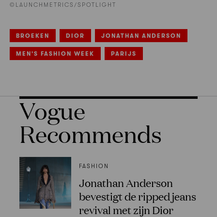
©LAUNCHMETRICS/SPOTLIGHT
BROEKEN
DIOR
JONATHAN ANDERSON
MEN'S FASHION WEEK
PARIJS
Vogue
Recommends
FASHION
Jonathan Anderson
bevestigt de ripped jeans
revival met zijn Dior