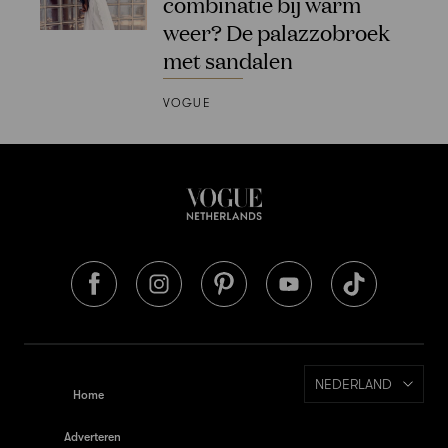
combinatie bij warm
weer? De palazzobroek
met sandalen
VOGUE
NEDERLAND
Home
Adverteren