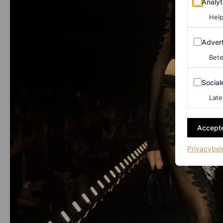
Analyt
Help
Adverten
Advert
Bete
Sociale m
Social
Late
Accepte
Privacybel