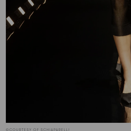
©COURTESY OF SCHIAPARELLI