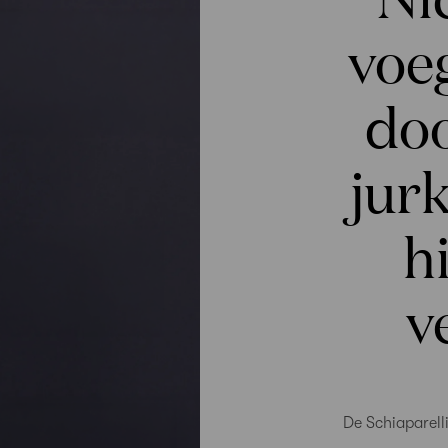
voe
do
jur
h
v
De Schiaparell