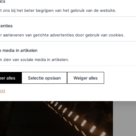
ics
t ons bij het beter begrijpen van het gebruik van de website.
ties
enties
r aanleveren van gerichte advertenties door gebruik van cookies.
edia in artikelen
e media in artikelen
n zien van sociale media in artikelen.
er alles
Selectie opslaan
Weiger alles
(opent in een nieuw tabblad)
eid