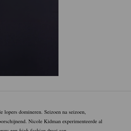
ode lopers domineren. Seizoen na seizoen,
oorschijnend. Nicole Kidman experimenteerde al
nieuw een
high-fashion
draai aan.