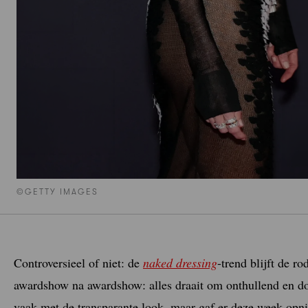
©GETTY IMAGES
Controversieel of niet: de
naked dressing
-trend blijft de r
awardshow na awardshow: alles draait om onthullend en d
vaak met de transparante look, maar gaf er deze week op