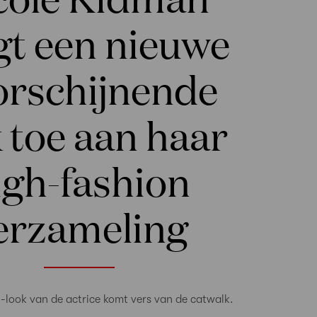
gt een nieuwe
orschijnende
k toe aan haar
igh-fashion
erzameling
i-look van de actrice komt vers van de catwalk.