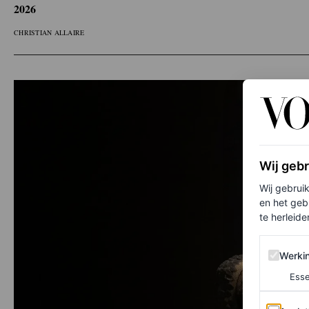
2026
CHRISTIAN ALLAIRE
Wij geb
Wij gebrui
en het geb
te herleiden
Werking 
Werki
Esse
Analytics