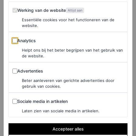
is gemaakt van leer en voor velen een droomtas.
Werking van de website
Werking van de website
Altijd aan
Kate Middleton en Pamela Anderson met dezelfde witte
Essentiële cookies voor het functioneren van de
website.
tas zie je hieronder, zo krijg je zelf ook inspiratie voor
Analytics
jouw volgende look. Of dat nu naar een kerkdienst is, of
Analytics
de première van een film.
Helpt ons bij het beter begrijpen van het gebruik van
de website.
Advertenties
Advertenties
LEES OOK
Beter aanleveren van gerichte advertenties door
Pamela Anderson en Liam Neeson debuteren
gebruik van cookies.
als koppel mét hun zonen op de rode loper
MARIE PÉRIER
Sociale media in artikelen
Sociale media in artikelen
Laten zien van sociale media in artikelen.
Accepteer alles