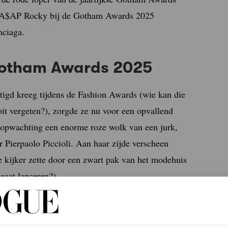
et A$AP Rocky bij de Gotham Awards 2025
nciaga.
 Gotham Awards 2025
tigd kreeg tijdens de Fashion Awards (wie kan die
it vergeten?), zorgde ze nu voor een opvallend
opwachting een enorme roze wolk van een jurk,
 Pierpaolo Piccioli. Aan haar zijde verscheen
 kijker zette door een zwart pak van het modehuis
gaat lanceren?)
agram Channel
Before it’s in Vogue