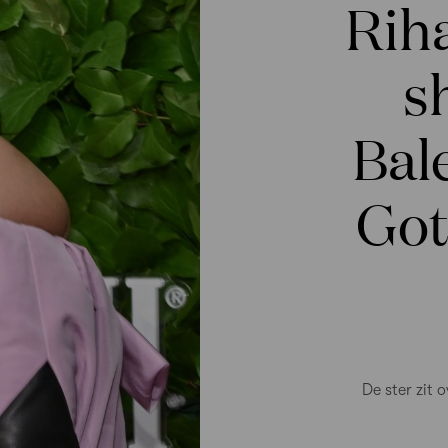
Riha
s
Bal
Go
De ster zit 