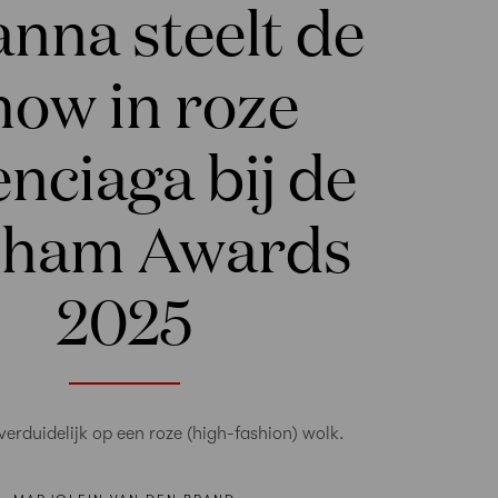
nna steelt de
how in roze
enciaga bij de
tham Awards
2025
overduidelijk op een roze (high-fashion) wolk.