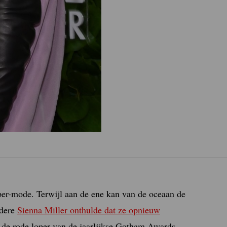
er-mode. Terwijl aan de ene kan van de oceaan de
ndere
Sienna Miller onthulde dat ze opnieuw
 de rode loper van de jaarlijkse Gotham Awards