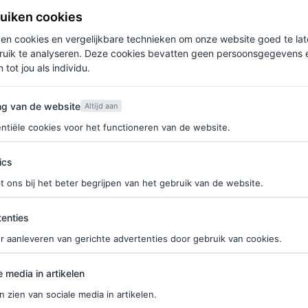
ruiken cookies
alen, maar hij gaf met zijn relatief eenvoudige
ken cookies en vergelijkbare technieken om onze website goed te la
-oprichter verscheen een custom ontwerp dat deed
ruik te analyseren. Deze cookies bevatten geen persoonsgegevens en
 tot jou als individu.
026-show
door de roze kleur en de verlaagde taille.
een off-shoulderhalslijn, capemouwen en een lange
van de website
ng van de website
Altijd aan
choenen, een roze gevederd hoofddeksel en een
ntiële cookies voor het functioneren van de website.
ics
t ons bij het beter begrijpen van het gebruik van de website.
ties
enties
r aanleveren van gerichte advertenties door gebruik van cookies.
edia in artikelen
e media in artikelen
n zien van sociale media in artikelen.