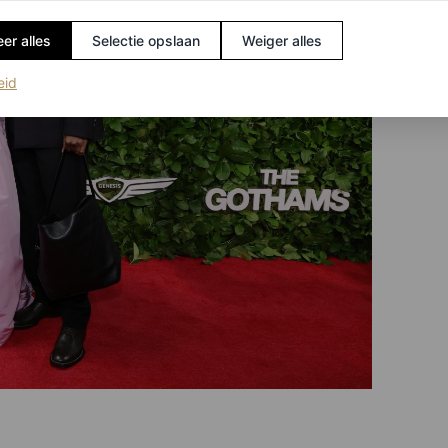
er alles
Selectie opslaan
Weiger alles
(opent in een nieuw tabblad)
eid