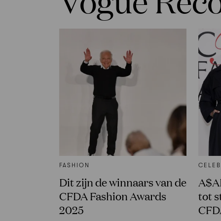
Vogue Re
FASHION
CELEB
Dit zijn de winnaars van de
A$AP
CFDA Fashion Awards
tot s
2025
CFD