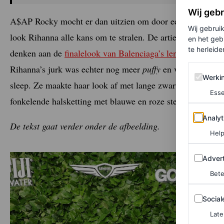
Wij geb
A$AP Rocky mocht er dan uitzien om door een ringetje te h
Wij gebrui
look Rihanna alle kans om te stralen. De artiest en Fenty
en het geb
te herleiden
denken aan de
finalelook van Balenciaga’s lente/zomer 2
Rihanna’s jurk was echter nog meer
puffy
en voorzien van 
Werking 
Werki
sleep. Ze maakte haar look af met lange zwartleren hands
Esse
fonkelende halsketting met blauwe en roze stenen.
Analytics
Analyt
De tekst gaat verder onder de afbeelding.
Help
Adverten
Advert
Bete
Sociale m
Social
Late