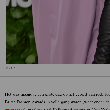
©ANP
Het was maandag een grote dag op het gebied van rode lop
Britse Fashion Awards in volle gang waren (waar onder a
zwanger is
), maakten veel Hollywood-sterren in New York