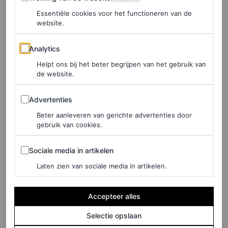
lieve ontmoeting met Papa Smurf.
Essentiële cookies voor het functioneren van de
website.
Rihanna verwacht op dit moment haar derde kind met
partner A$AP Rocky. Of het een jongetje of een meisje
Analytics
Analytics
wordt, is niet bekend, maar wel kunnen we nog een mini-
Helpt ons bij het beter begrijpen van het gebruik van
stijlicoon verwachten in het gezin, dat straks uit vijf zal
de website.
bestaan.
Advertenties
Advertenties
Beter aanleveren van gerichte advertenties door
gebruik van cookies.
Sociale media in artikelen
Sociale media in artikelen
Laten zien van sociale media in artikelen.
Accepteer alles
Selectie opslaan