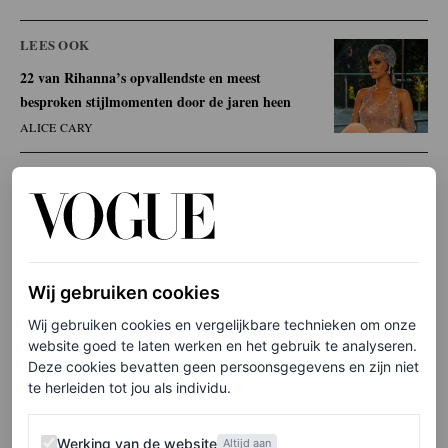
LEES OOK
22 van Rihanna’s opvallendste en meest
besproken stijlmomenten door de jaren heen
ALICE CARY
Zoontjes RZA en Riot in Dior
Maar de echte showstoppers? Haar zoontjes, RZA (3) en
Riot (bijna 2), die in Dior verschenen, ontworpen door
Wij gebruiken cookies
Jonathan Anderson. De outfits van de twee kinderen zijn
Wij gebruiken cookies en vergelijkbare technieken om onze
website goed te laten werken en het gebruik te analyseren.
een duidelijke knipoog naar
Diors mannencollectie voor
Deze cookies bevatten geen persoonsgegevens en zijn niet
lente/zomer 2026
, en leken zo uit een mini-runway show
te herleiden tot jou als individu.
te komen. Maar in plaats daarvan kwamen ze voor een
Werking van de website
Werking van de website
Altijd aan