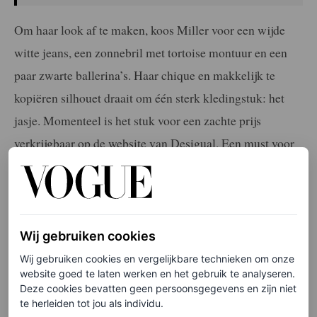
Om haar look af te maken, koos Miller voor een wijde
witte jeans, een zonnebril met tortoise montuur en een
paar zwarte ballerina’s. Haar chique en makkelijk te
kopiëren silhouet draait om één sterk kledingstuk: het
jasje. Momenteel is het stuk voor een zachte prijs
verkrijgbaar op de website van Desigual. Een must voor
het koude seizoen om net dat beetje extra kleur toe te
voegen aan je wintergarderobe. Je shopt het
furry
ontwerp hieronder.
Wij gebruiken cookies
Desigual
Wij gebruiken cookies en vergelijkbare technieken om onze
website goed te laten werken en het gebruik te analyseren.
Deze cookies bevatten geen persoonsgegevens en zijn niet
te herleiden tot jou als individu.