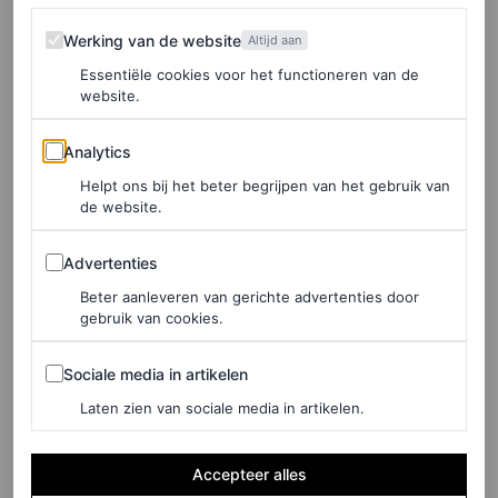
Werking van de website
Werking van de website
Altijd aan
Essentiële cookies voor het functioneren van de
website.
Analytics
Analytics
Helpt ons bij het beter begrijpen van het gebruik van
de website.
Advertenties
Advertenties
Beter aanleveren van gerichte advertenties door
©DESIGUAL
gebruik van cookies.
Korte jas van synthetisch bont, ontworpen door Christian
Sociale media in artikelen
Sociale media in artikelen
Lacroix, € 175,20
Laten zien van sociale media in artikelen.
HIER TE KOOP
Accepteer alles