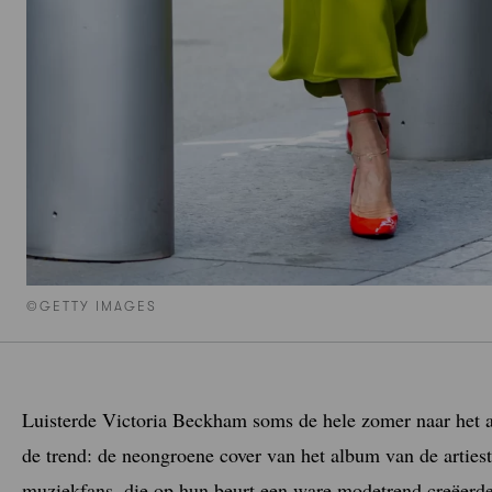
©GETTY IMAGES
Luisterde Victoria Beckham soms de hele zomer naar het 
de trend: de neongroene cover van het album van de arties
muziekfans, die op hun beurt een ware modetrend creëerd