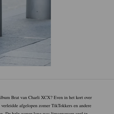
album Brat van Charli XCX? Even in het kort over
t verleidde afgelopen zomer TikTokkers en andere
en. De hele zomer lang was limoengroen veel te