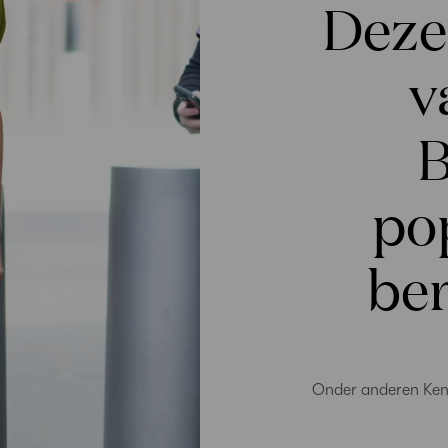
Deze
v
B
po
be
Onder anderen Kend