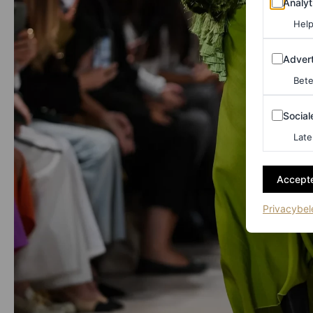
Analyt
Help
Adverten
Advert
Bete
Sociale m
Social
Late
Accepte
Privacybel