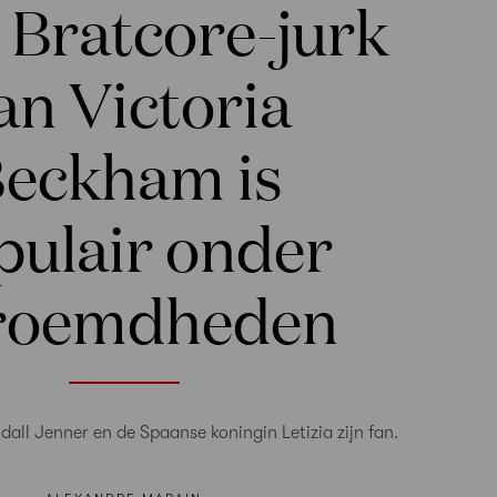
 Bratcore-jurk
an Victoria
eckham is
pulair onder
roemdheden
all Jenner en de Spaanse koningin Letizia zijn fan.