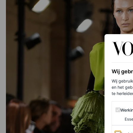
Wij geb
Wij gebrui
en het geb
te herleiden
Werking 
Werki
Esse
Analytics