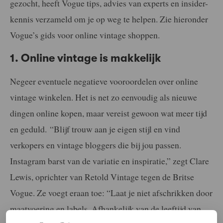
gezocht, heeft Vogue tips, advies van experts en insider-
kennis verzameld om je op weg te helpen. Zie hieronder
Vogue’s gids voor online vintage shoppen.
1. Online vintage is makkelijk
Negeer eventuele negatieve vooroordelen over online
vintage winkelen. Het is net zo eenvoudig als nieuwe
dingen online kopen, maar vereist gewoon wat meer tijd
en geduld. “Blijf trouw aan je eigen stijl en vind
verkopers en vintage bloggers die bij jou passen.
Instagram barst van de variatie en inspiratie,” zegt Clare
Lewis, oprichter van Retold Vintage tegen de Britse
Vogue. Ze voegt eraan toe: “Laat je niet afschrikken door
maatvoering en labels. Afhankelijk van de leeftijd van