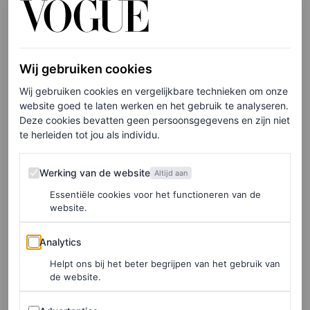
het kledingstuk zal de maat anders zijn, dus ik raad altijd
aan om een meetlint te gebruiken en goed je
lichaamsmaten te leren kennen.”
Wij gebruiken cookies
Cherie Balch, oprichter van Shrimpton Couture, voegt
Wij gebruiken cookies en vergelijkbare technieken om onze
daar aan toe: “Je hoeft je stijl niet radicaal te veranderen
website goed te laten werken en het gebruik te analyseren.
Deze cookies bevatten geen persoonsgegevens en zijn niet
om vintage in je leven te roepen. Zoek gewoon naar
te herleiden tot jou als individu.
stukken die het meest op jou lijken. Koop waar je van
houdt, ongeacht wanneer het is gemaakt.”
Werking van de website
Werking van de website
Altijd aan
Essentiële cookies voor het functioneren van de
2. Wees specifiek
website.
De online wereld is oneindig. Ons advies? Ga op zoek
Analytics
Analytics
naar iets specifieks. Het is niet te voorspellen wat je
Helpt ons bij het beter begrijpen van het gebruik van
tegenkomt, maar het is beter om alvast iets in gedachten
de website.
te hebben. Door je zoekopdrachten specifiek te maken,
Advertenties