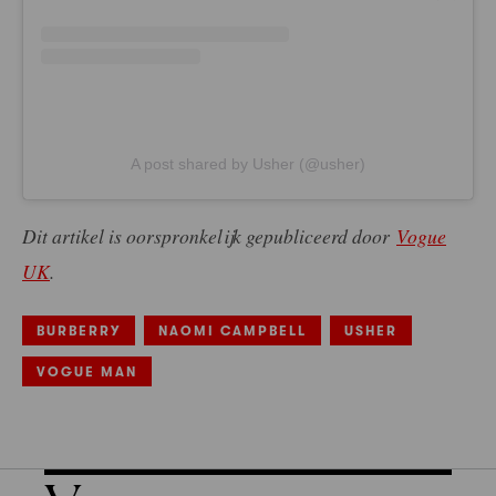
A post shared by Usher (@usher)
Dit artikel is oorspronkelijk gepubliceerd door
Vogue
UK
.
BURBERRY
NAOMI CAMPBELL
USHER
VOGUE MAN