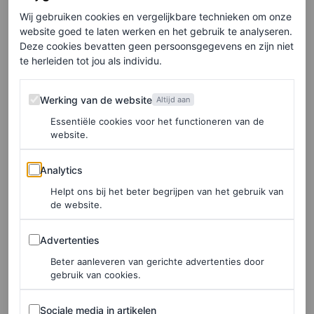
Lee, die vooral bewondering heeft voor het
Wij gebruiken cookies en vergelijkbare technieken om onze
“onverschrokken stijlgevoel” van de zanger. “Hij begrijpt
website goed te laten werken en het gebruik te analyseren.
Deze cookies bevatten geen persoonsgegevens en zijn niet
hoe kleding een verhaal kan vertellen en hoe het zijn
te herleiden tot jou als individu.
ongelooflijke charisma versterkt”, vervolgt de ontwerper,
Werking van de website
terwijl hij de Britse Vogue een exclusief voorproefje
Werking van de website
Altijd aan
geeft van een outfit die precies dát doet.
Essentiële cookies voor het functioneren van de
website.
Naast de fonkelende avondlook die Usher droeg,
Analytics
Analytics
ontwierp Lee ook een high-fashion look geïnspireerd op
Helpt ons bij het beter begrijpen van het gebruik van
een discobal — waarvan je bijna zou denken dat die een
de website.
knipoog is naar Ushers lange reeks clubhits. Wanneer hij
Advertenties
Advertenties
die gaat dragen? Daarvoor moet je de tour op de voet
Beter aanleveren van gerichte advertenties door
blijven volgen. Wat we wél met zekerheid kunnen
gebruik van cookies.
zeggen: als het moment daar is, wil je gegarandeerd
Sociale media in artikelen
Sociale media in artikelen
roepen:
oh-oh-oh-oh-oh, oh-oh, oh my gosh!