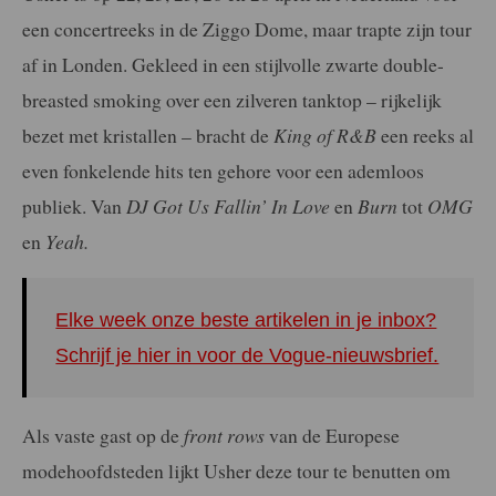
een concertreeks in de Ziggo Dome, maar trapte zijn tour
af in Londen. Gekleed in een stijlvolle zwarte double-
breasted smoking over een zilveren tanktop – rijkelijk
bezet met kristallen – bracht de
King of R&B
een reeks al
even fonkelende hits ten gehore voor een ademloos
publiek. Van
DJ Got Us Fallin’ In Love
en
Burn
tot
OMG
en
Yeah.
Elke week onze beste artikelen in je inbox?
Schrijf je hier in voor de Vogue-nieuwsbrief.
Als vaste gast op de
front rows
van de Europese
modehoofdsteden lijkt Usher deze tour te benutten om