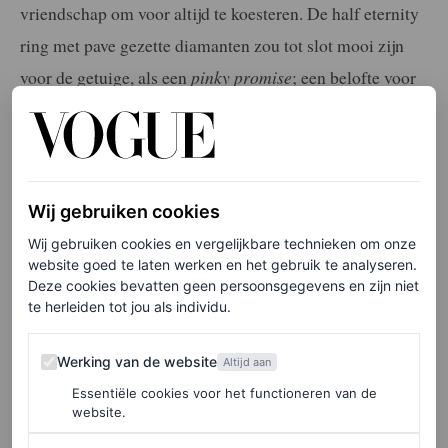
vriendschap om voor altijd te koesteren. De half eternity
ring met pave gezette diamanten zou tot slot mooi zijn
voor de getuige, als een
pinky promise
; een belofte voor
altijd.”
Geliefd bij bruiden
Wij gebruiken cookies
De Lab Diamonds-collectie van Blush is favoriet onder
Wij gebruiken cookies en vergelijkbare technieken om onze
bruiden omdat de diamanten – echte diamanten die
website goed te laten werken en het gebruik te analyseren.
Deze cookies bevatten geen persoonsgegevens en zijn niet
officieel gecertificeerd zijn – ethisch verantwoord en
te herleiden tot jou als individu.
milieubewust zijn; ze worden niet uit de aarde gewonnen,
Werking van de website
maar in een laboratorium gecreëerd via energie-
Werking van de website
Altijd aan
efficiënte processen, een geliefde ontwikkeling in de
Essentiële cookies voor het functioneren van de
website.
jewelry scene
. Bovendien is de collectie luxueus en