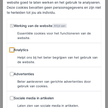
website goed te laten werken en het gebruik te analyseren.
DANIEL RODGERS
Deze cookies bevatten geen persoonsgegevens en zijn niet
te herleiden tot jou als individu.
TRENDS
De schoen van de zomer?
Werking van de website
Werking van de website
Altijd aan
Volgens A-listers is het
Essentiële cookies voor het functioneren van de
deze Cinderella-sandaal
website.
Analytics
Analytics
DANIEL RODGERS
Helpt ons bij het beter begrijpen van het gebruik van
de website.
FASHION NIEUWS
Alle (bridal-coded) looks
Advertenties
Advertenties
van Zendaya tijdens haar
Beter aanleveren van gerichte advertenties door
‘The Drama’-perstour
gebruik van cookies.
DANIEL RODGERS
Sociale media in artikelen
Sociale media in artikelen
Laten zien van sociale media in artikelen.
FASHION NIEUWS