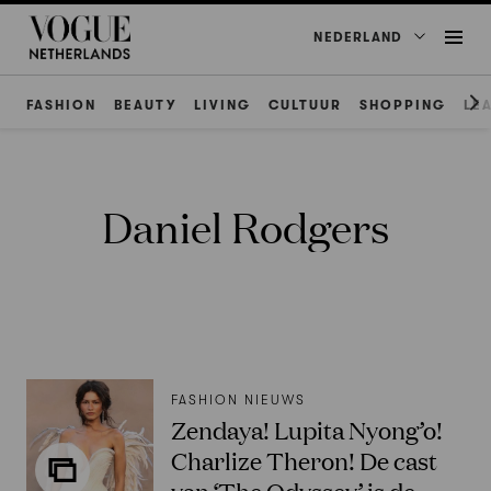
NEDERLAND
FASHION
BEAUTY
LIVING
CULTUUR
SHOPPING
LE
Daniel Rodgers
FASHION NIEUWS
Zendaya! Lupita Nyong’o!
Charlize Theron! De cast
van ‘The Odyssey’ is de