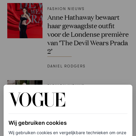
FASHION NIEUWS
Anne Hathaway bewaart
haar gewaagdste outfit
voor de Londense première
van ‘The Devil Wears Prada
2’
DANIEL RODGERS
FASHION NIEUWS
Dit is de look die Meryl
Streep eigenlijk naar ‘The
Devil Wears Prada 2’-
première had moeten
Wij gebruiken cookies
dragen
Wij gebruiken cookies en vergelijkbare technieken om onze