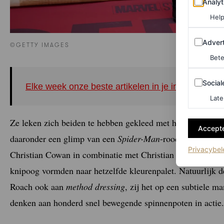
Analyt
Help
Adverten
Advert
©GETTY IMAGES
Bete
Sociale m
Social
Elke week onze beste artikelen in je inbox? Schrij
Late
Ze leken zich beiden te hebben gekleed met hun partner i
Accepte
daaronder een glimp van een
Spider-Man
-rood overhemd, 
Privacybel
Christian Cowan in combinatie met Christian Louboutin-h
knipoog vormden naar hetzelfde kleurenpalet. Natuurlijk 
Roach ook aan
method dressing
, zij het op een subtiele m
denken aan honderd snel bewegende spinnenpoten in actie.