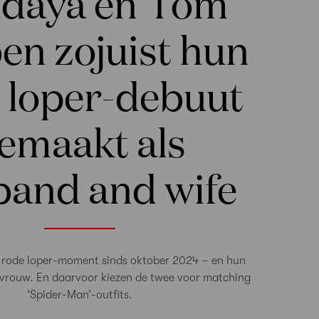
daya en Tom
en zojuist hun
 loper-debuut
emaakt als
band and wife
e rode loper-moment sinds oktober 2024 – en hun
 vrouw. En daarvoor kiezen de twee voor matching
‘Spider-Man’-outfits.