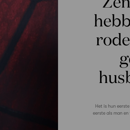
Zen
hebb
rode
g
hus
Het is hun eerst
eerste als man en