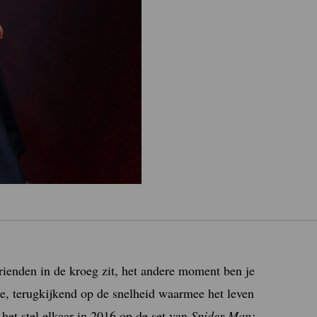
ienden in de kroeg zit, het andere moment ben je
e, terugkijkend op de snelheid waarmee het leven
et stel elkaar in 2016 op de set van
Spider-Man: