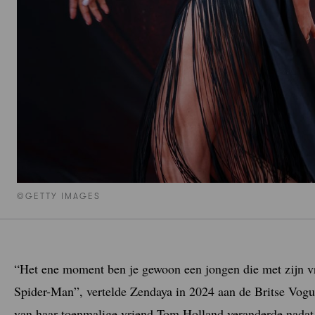
©GETTY IMAGES
“Het ene moment ben je gewoon een jongen die met zijn vr
Spider-Man”, vertelde Zendaya in 2024 aan de Britse Vogu
van haar toenmalige vriend Tom Holland veranderde nadat h