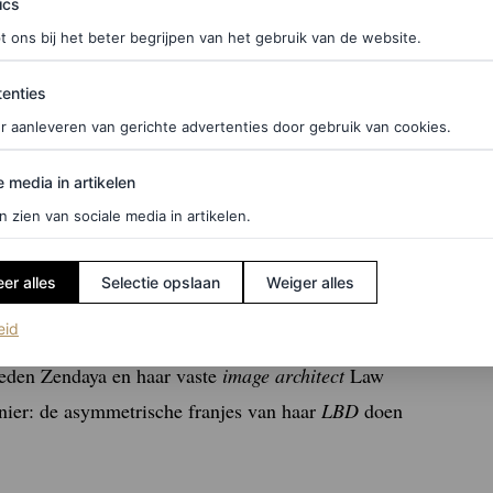
ics
t ons bij het beter begrijpen van het gebruik van de website.
ties
enties
r aanleveren van gerichte advertenties door gebruik van cookies.
edia in artikelen
e media in artikelen
f je hier in voor de Vogue-nieuwsbrief
n zien van sociale media in artikelen.
n gedachten. Tom droeg een zwart Prada-pak met
er alles
Selectie opslaan
Weiger alles
terwijl Zendaya koos voor een zwarte mini-jurk van
(opent in een nieuw tabblad)
eid
akken waarvan de scharlakenrode zolen een
deden Zendaya en haar vaste
image architect
Law
anier: de asymmetrische franjes van haar
LBD
doen