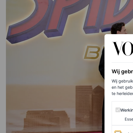
Wij geb
Wij gebrui
en het geb
te herleiden
Werking 
Werki
Esse
Analytics