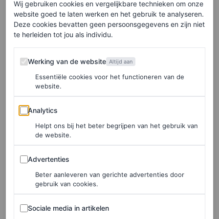
slim bedacht, maar schijn
Wij gebruiken cookies en vergelijkbare technieken om onze
bedriegt
website goed te laten werken en het gebruik te analyseren.
Deze cookies bevatten geen persoonsgegevens en zijn niet
te herleiden tot jou als individu.
HANNAH JACKSON
Werking van de website
Werking van de website
Altijd aan
FASHION NIEUWS
Greek goddess energy!
Essentiële cookies voor het functioneren van de
website.
Zendaya brengt Athena
van de Olympus naar New
Analytics
Analytics
York City
Helpt ons bij het beter begrijpen van het gebruik van
de website.
HANNAH JACKSON
Advertenties
Advertenties
MAN
Beter aanleveren van gerichte advertenties door
RIP herenschoenen: met
gebruik van cookies.
deze coole designs ben je
Sociale media in artikelen
de freak of the week
Sociale media in artikelen