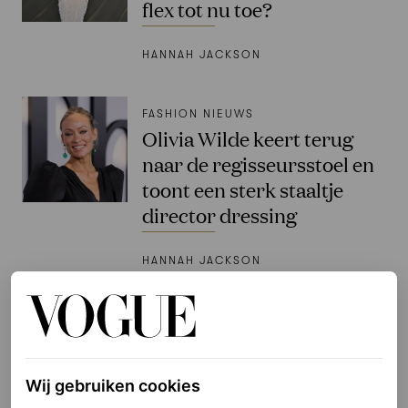
flex tot nu toe?
HANNAH JACKSON
FASHION NIEUWS
Olivia Wilde keert terug
naar de regisseursstoel en
toont een sterk staaltje
director dressing
HANNAH JACKSON
FASHION NIEUWS
Pregnancy brain? Anne
Hathaways
zwangerschapslook lijkt
Wij gebruiken cookies