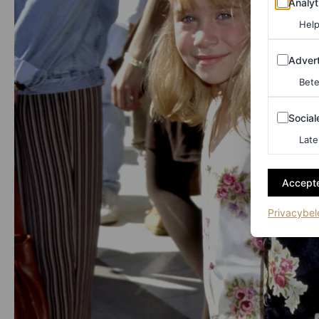
Analyt
Help
Adverten
Advert
Bete
Sociale m
Social
Late
Accepte
Privacybel