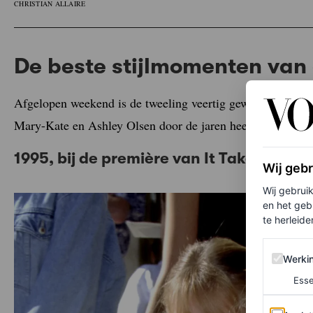
CHRISTIAN ALLAIRE
De beste stijlmomenten van
Afgelopen weekend is de tweeling veertig geworden. Ter ere
Mary-Kate en Ashley Olsen door de jaren heen – van filmp
1995, bij de première van
It Takes Two
Wij geb
Wij gebrui
en het geb
te herleiden
Werking 
Werki
Esse
Analytics