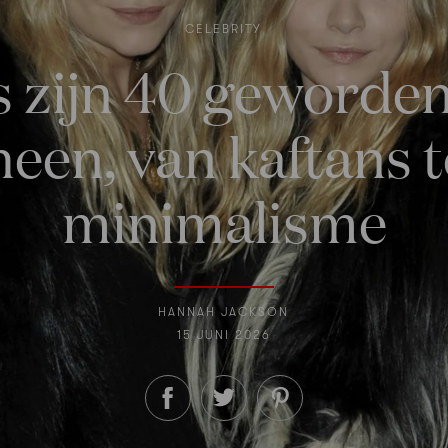
CELEBRITY
 zijn 40 geworden:
heen, van kaftans
minimalisme
HANNAH JACKSON
15 JUNI 2026