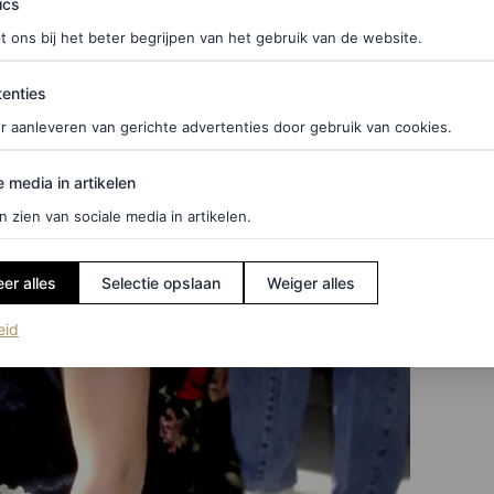
ics
t ons bij het beter begrijpen van het gebruik van de website.
ties
enties
r aanleveren van gerichte advertenties door gebruik van cookies.
edia in artikelen
e media in artikelen
n zien van sociale media in artikelen.
er alles
Selectie opslaan
Weiger alles
(opent in een nieuw tabblad)
eid