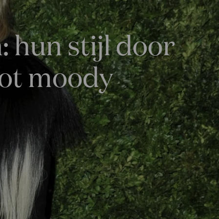
 hun stijl door
 tot moody