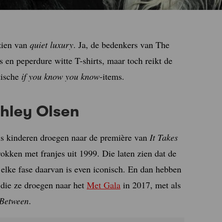
zien van
quiet luxury
. Ja, de bedenkers van The
 en peperdure witte T-shirts, maar toch reikt de
tische
if you know you know
-items.
shley Olsen
ls kinderen droegen naar de première van
It Takes
okken met franjes uit 1999. Die laten zien dat de
n elke fase daarvan is even iconisch. En dan hebben
 die ze droegen naar het
Met Gala
in 2017, met als
-Between
.