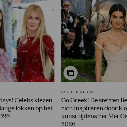
FASHION NIEUWS
 days! Celebs kiezen
Go Greek! De sterren li
 lange lokken op het
zich inspireren door kl
2026
kunst tijdens het Met G
2026