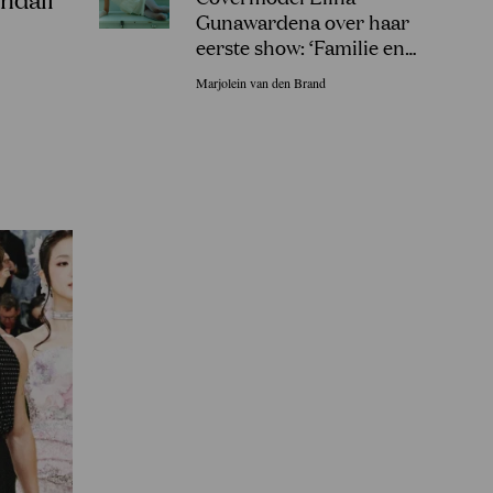
Gunawardena over haar
eerste show: ‘Familie en
vrienden in Sri Lanka gingen
Marjolein van den Brand
uit hun dak!’