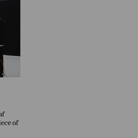
af
iece of