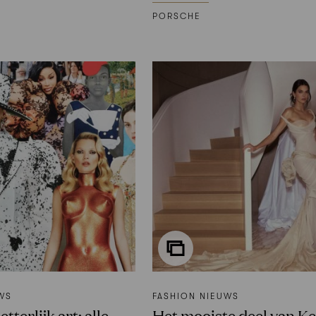
PORSCHE
WS
FASHION NIEUWS
etterlijk art: alle
Het mooiste deel van Ke