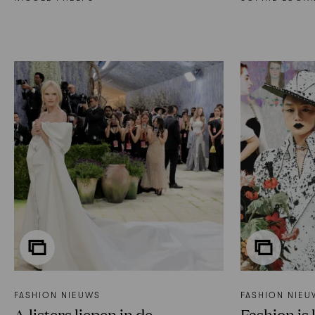
FASHION NIEUWS
FASHION NIEU
A-listers liepen in de
Fashion is l