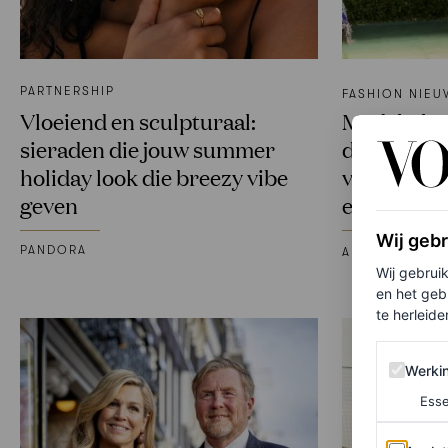
PARTNERSHIP
FASHION NIEU
Vloeiend en sculpturaal:
Model Bha
sieraden die jouw summer
droeg de o
holiday look die breezy vibe
van het Met
geven
een trui
Wij geb
PANDORA
ALICE NEWBO
Wij gebrui
en het geb
te herleiden
Werking 
Werki
Esse
Analytics