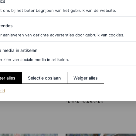
ics
t ons bij het beter begrijpen van het gebruik van de website.
ties
enties
r aanleveren van gerichte advertenties door gebruik van cookies.
edia in artikelen
e media in artikelen
n zien van sociale media in artikelen.
FASHION NIEUWS
 sportswear: Vogue
Beyoncé droeg niet één
tennis inspired
twee jaw dropping look
er alles
Selectie opslaan
Weiger alles
 de zomer tijdens
het Met Gala 2026
(opent in een nieuw tabblad)
eid
 event
FEMKE HABRAKEN