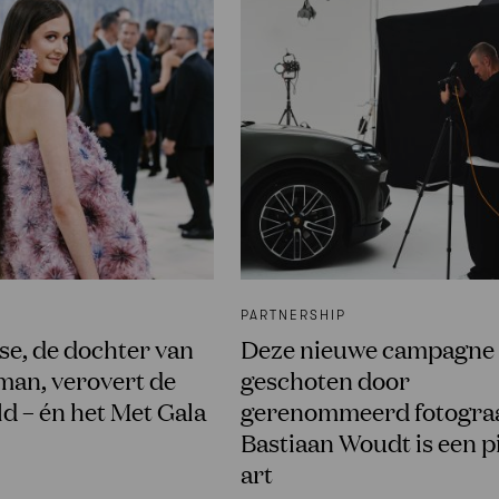
PARTNERSHIP
e, de dochter van
Deze nieuwe campagne
man, verovert de
geschoten door
 – én het Met Gala
gerenommeerd fotogra
Bastiaan Woudt is een p
art
N