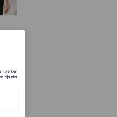
iet
 pas
t Gala
ten werken
 zijn niet