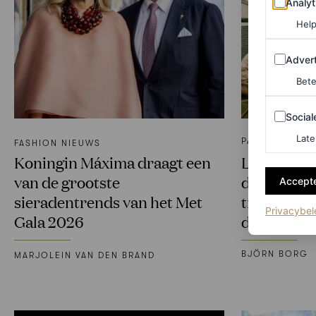
Analyt
Help
Adverten
Advert
Bete
Sociale m
Social
Late
PARTNERSHIP
FASHION NIEUWS
Koningin Máxima draagt een
Let’s talk
van de grootste
duidde de 
Accepte
sieradentrends van het Met
trends van
Privacybel
Gala 2026
dit rooftop
BJÖRN BORG
MARJOLEIN VAN DEN BRAND