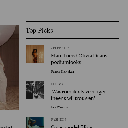
Top Picks
CELEBRITY
Man, I need Olivia Deans
podiumlooks
Femke Habraken
LIVING
‘Waarom ik als veertiger
ineens wil trouwen’
Eva Wiseman
FASHION
Covermodel Elina
ndall