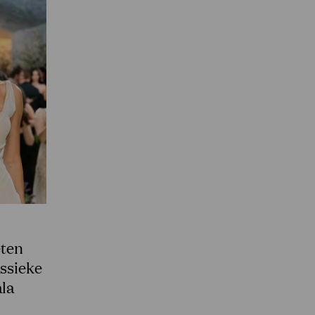
eten
assieke
ala