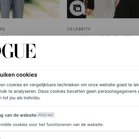
WS
CELEBRITY
vitha Mandava
Van deze celebs had je n
pvallendste look
verwacht dat ze in 2026
 Gala: een jeans en
voor het eerst op het Me
waren
ruiken cookies
LD
HANNAH JACKSON
ken cookies en vergelijkbare technieken om onze website goed te la
ruik te analyseren. Deze cookies bevatten geen persoonsgegevens en
 tot jou als individu.
van de website
ng van de website
Altijd aan
ntiële cookies voor het functioneren van de website.