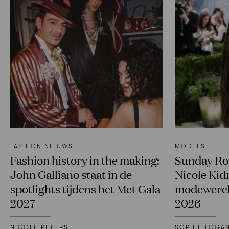
FASHION NIEUWS
MODELS
Fashion history in the making:
Sunday Ros
John Galliano staat in de
Nicole Kid
spotlights tijdens het Met Gala
modewereld
2027
2026
NICOLE PHELPS
SOPHIE LOGA