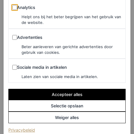
generatie nepo-modellen
. Sindsdien heeft ze – naast haar
Analytics
Analytics
werk voor Dior – ook de Calvin Klein lente/zomer 2026-
Helpt ons bij het beter begrijpen van het gebruik van
en herfst/winter 2026-shows gelopen, en stond ze in
de website.
maart op de cover van
Elle Australia
.
Advertenties
Advertenties
Beter aanleveren van gerichte advertenties door
gebruik van cookies.
Sociale media in artikelen
Sociale media in artikelen
Laten zien van sociale media in artikelen.
Accepteer alles
Selectie opslaan
Weiger alles
(opent in een nieuw tabblad)
Privacybeleid