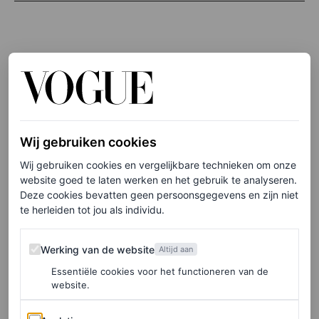
Finishing touch
Voordat de modellen de catwalk opgaan, voegt Philips
bij iedereen een finishing touch toe. Hiervoor gebruikt hij
een (niet meer zo) geheim item: een tissue. “Ik breng
Wij gebruiken cookies
altijd de Lip Glow-olie aan”, zegt hij, eraan toevoegend
Wij gebruiken cookies en vergelijkbare technieken om onze
website goed te laten werken en het gebruik te analyseren.
dat elke tint lichtjes verandert om aan te sluiten bij de
Deze cookies bevatten geen persoonsgegevens en zijn niet
pH-waarde van het model. “Maar vlak voordat de
te herleiden tot jou als individu.
modellen de catwalk opgaan, deppen ze hun lippen met
Werking van de website
Werking van de website
Altijd aan
een tissue, zodat ze net glanzend zijn en net iets glanzen
Essentiële cookies voor het functioneren van de
in het licht.”
website.
Al met al ziet de toekomst bij Dior er rooskleurig uit. Of
Analytics