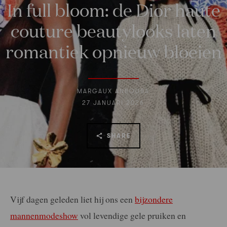
In full bloom: de Dior haute
couture beautylooks laten
romantiek opnieuw bloeien
MARGAUX ANBOUBA
27 JANUARI 2026
SHARE
Vijf dagen geleden liet hij ons een
bijzondere
mannenmodeshow
vol levendige gele pruiken en