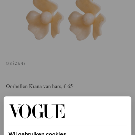
©SÉZANE
Oorbellen Kiana van hars, € 65
HIER TE KOOP
Isabel Marant
Wij gebruiken cookies