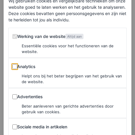
Wij gebruiken cookies en vergelijkbare technieken om onze
FOOD
website goed te laten werken en het gebruik te analyseren.
Bestaat er zoiets als te veel
Deze cookies bevatten geen persoonsgegevens en zijn niet
te herleiden tot jou als individu.
eiwitten eten? Dit zeggen
voedingsdeskundigen
Werking van de website
Werking van de website
Altijd aan
Essentiële cookies voor het functioneren van de
MARGAUX ANBOUBA
website.
HAAR
Analytics
Analytics
Gigi Hadid ruilt haar
Helpt ons bij het beter begrijpen van het gebruik van
blonde lokken in voor een
de website.
inktzwarte coupe
Advertenties
Advertenties
MARGAUX ANBOUBA
Beter aanleveren van gerichte advertenties door
gebruik van cookies.
TRENDS
Sociale media in artikelen
Lopen we binnenkort net
Sociale media in artikelen
zo trots met een merkin als