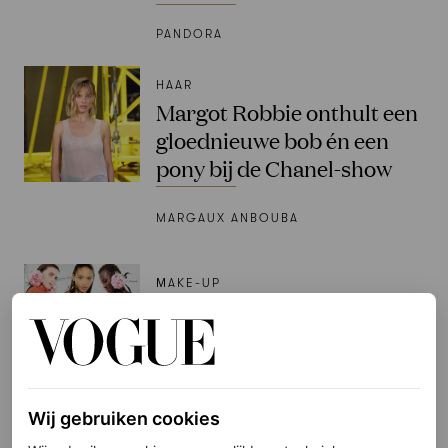
PANDORA
HAAR
Margot Robbie onthult een
gloednieuwe bob én een
pony bij de Chanel-show
MARGAUX ANBOUBA
ΜAKE-UP
In full bloom: de Dior haute
couture beautylooks laten
romantiek opnieuw bloeien
Wij gebruiken cookies
MARGAUX ANBOUBA