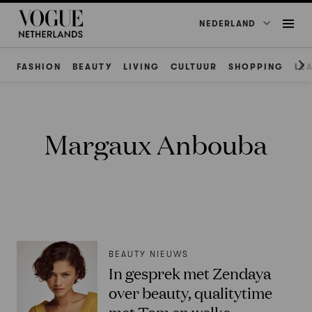
NEDERLAND
FASHION
BEAUTY
LIVING
CULTUUR
SHOPPING
LE
Margaux Anbouba
BEAUTY NIEUWS
In gesprek met Zendaya
over beauty, qualitytime
met Tom en welke