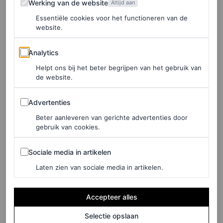
Werking van de website
Altijd aan
Albumcover en release
Essentiële cookies voor het functioneren van de
website.
Even later was daar de albumcover. Een hoes waarop de
Analytics
Analytics
zangeres (uiteraard!) met juwelen versierd in een
Helpt ons bij het beter begrijpen van het gebruik van
de website.
badkuip te zien is: het voelde aan als een eerbetoon aan
iconische videoclips uit zowel
Reputation
als
Midnights
.
Advertenties
Advertenties
Op de tracklist vinden we twaalf nummers. Bijvoorbeeld
Beter aanleveren van gerichte advertenties door
het nummer
The Life of a Showgirl
met Sabrina
gebruik van cookies.
Carpenter, en andere nummers met titels als
Elizabeth
Sociale media in artikelen
Sociale media in artikelen
Taylor
,
CANCELLED!
en
Father Figure
.
Laten zien van sociale media in artikelen.
Accepteer alles
Selectie opslaan