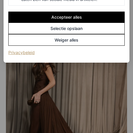
rechtvaardigheid in een
toasted beauty look
– cheers!
Accepteer alles
Selectie opslaan
Weiger alles
(opent in een nieuw tabblad)
Privacybeleid