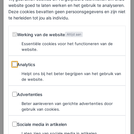
simpel: rechttoe rechtaan. “We hebben het alleen voor de
website goed te laten werken en het gebruik te analyseren.
Deze cookies bevatten geen persoonsgegevens en zijn niet
herfst iets donkerder gemaakt”, zegt hij. Daarbij merkt
te herleiden tot jou als individu.
hij op dat ze de look hebben afgemaakt met een face
Werking van de website
framing-variant op de
Scandinavische haarlijn
, een trucje
Werking van de website
Altijd aan
dat altijd werkt voor een zachte omlijsting van het
Essentiële cookies voor het functioneren van de
website.
gezicht. Hij gebruikte het L’Oréal Paris Elvive Glycolic
Serum op haar lokken voor het stylen en “veel Elnett-
Analytics
Analytics
haarlak” om haar kenmerkende glans en stevigheid te
Helpt ons bij het beter begrijpen van het gebruik van
de website.
behouden voor de grote avond.
Advertenties
Advertenties
Amal Clooney, die zichzelf stijlt, trok de beautytrend van
Beter aanleveren van gerichte advertenties door
de herfst nog een stap verder door. Ze koos namelijk voor
gebruik van cookies.
een chocoladebruine off-shoulderjurk van Versace
Sociale media in artikelen
Sociale media in artikelen
Atelier by Dario Vitale. Proosten op sociale
Laten zien van sociale media in artikelen.