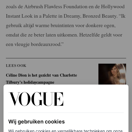
zoals de Airbrush Flawless Foundation en de Hollywood
Instant Look in a Palette in Dreamy, Bronzed Beauty. “Ik
gebruik altijd warme bruintinten voor donkere ogen,
omdat die ze beter laten uitkomen. Hetzelfde geldt voor
een vleugje bordeauxrood.”
LEES OOK
Céline Dion is het gezicht van Charlotte
Tilbury’s holidaycampagne
MARJOLEIN VAN DEN BRAND
Toasted teddy-lokken
Wij gebruiken cookies
Voor Clooney’s volumineuze haar hield Giannetos het
Wij gebruiken cookies en vergelijkbare technieken om onze