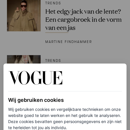
TRENDS
Het edgy jack van de lente?
Een cargobroek in de vorm
van een jas
MARTINE FINDHAMMER
TRENDS
De rok met ruches is een
key piece dit voorjaar
MARTINE FINDHAMMER
Wij gebruiken cookies
TV & FILM
Wij gebruiken cookies en vergelijkbare technieken om onze
Van Carrie’s meubels tot
website goed te laten werken en het gebruik te analyseren.
Miranda’s Bottega-tas:
Deze cookies bevatten geen persoonsgegevens en zijn niet
te herleiden tot jou als individu.