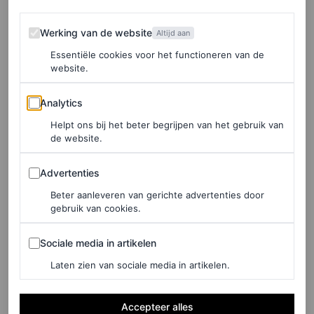
ruim 500 stukken uit de
serie ‘And Just Like That’
Werking van de website
Werking van de website
Altijd aan
worden geveild
Essentiële cookies voor het functioneren van de
website.
MARTINE FINDHAMMER
Analytics
Analytics
ACCESSOIRES
Helpt ons bij het beter begrijpen van het gebruik van
Zo kies je de perfecte
de website.
zonnebril bij jouw
gezichtsvorm
Advertenties
Advertenties
Beter aanleveren van gerichte advertenties door
MARTINE FINDHAMMER EN PERNILLE
gebruik van cookies.
HANSUM
Sociale media in artikelen
Sociale media in artikelen
FASHION
Laten zien van sociale media in artikelen.
De gebreide broek maakt je
off-duty look compleet
Accepteer alles