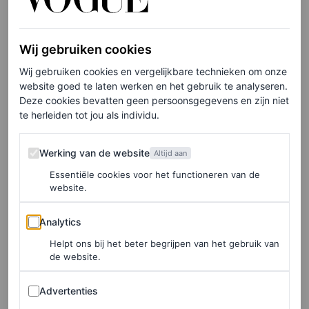
Wij gebruiken cookies
Wij gebruiken cookies en vergelijkbare technieken om onze
website goed te laten werken en het gebruik te analyseren.
Deze cookies bevatten geen persoonsgegevens en zijn niet
te herleiden tot jou als individu.
Een bericht gedeeld door Lily Collins (@lilyjcollins)
Werking van de website
Werking van de website
Altijd aan
Een ode aan Audrey
Essentiële cookies voor het functioneren van de
website.
Hepburn
Analytics
Analytics
Recent bracht Collins opnieuw een eerbetoon aan
Helpt ons bij het beter begrijpen van het gebruik van
Audrey Hepburn in het vierde en vijfde seizoen van
de website.
Emily in Paris
. Ze verwerkte enkele van Hepburns
Advertenties
Advertenties
iconische filmlooks in haar outfits. Denk aan de