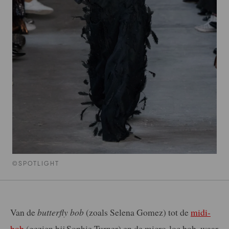
©SPOTLIGHT
Van de
butterfly bob
(zoals Selena Gomez) tot de
midi-
bob
(gezien bij Sophie Turner) en de micro-loc bob, waar