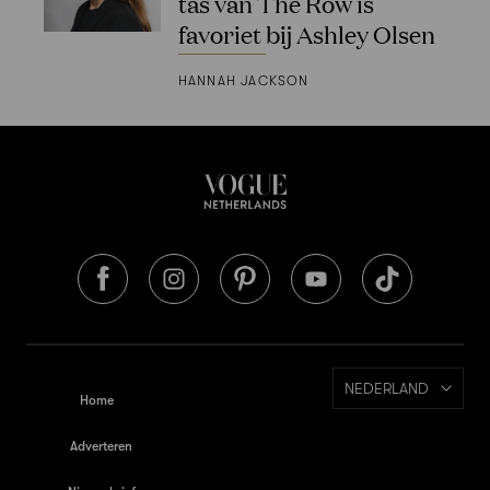
tas van The Row is
favoriet bij Ashley Olsen
HANNAH JACKSON
NEDERLAND
Home
Adverteren