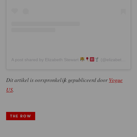
A post shared by Elizabeth Stewart
(@elizabethstewart1)
Dit artikel is oorspronkelijk gepubliceerd door
Vogue
US
.
THE ROW