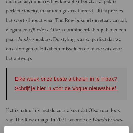
met een asymmetrisch geknoopt silhouet. Het pak is
perfect
slouchy
, maar toch gestructureerd. Dit is precies
het soort silhouet waar The Row bekend om staat: casual,
elegant en
effortless
. Olsen combineerde het pak met een
paar
chunky
sneakers. De styling was zo perfect dat we
ons afvragen of Elizabeth misschien de muze was voor
het ontwerp.
Elke week onze beste artikelen in je inbox?
Schrijf je hier in voor de Vogue-nieuwsbrief.
Het is natuurlijk niet de eerste keer dat Olsen een look
van The Row draagt. In 2021 woonde de
WandaVision
-
ster de Emmy Awards bij in een kaftanachtige jurk