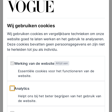
ontworpen door Mary-Kate en Ashley. We kunnen ons
alleen maar voorstellen hoe de rest van haar The Row-
garderobe eruitziet. Denk aan alle exclusieve
Wij gebruiken cookies
kleurstellingen of nooit verkochte samples die ze
Wij gebruiken cookies en vergelijkbare technieken om onze
waarschijnlijk thuis heeft rondslingeren. Of wat dacht je
website goed te laten werken en het gebruik te analyseren.
van de moeilijk verkrijgbare
Margaux-tassen
! En de
Deze cookies bevatten geen persoonsgegevens en zijn niet
te herleiden tot jou als individu.
perfect gesneden blouses! Het is de droom van elke
minimalist. En luxe kledingstukken dragen die door je
Werking van de website
Werking van de website
Altijd aan
zussen zijn ontworpen? Dat is toch wel de ultieme
flex
.
Essentiële cookies voor het functioneren van de
website.
Analytics
LEES OOK
Analytics
Waarom minimalistische cool girls ineens
Helpt ons bij het beter begrijpen van het gebruik van
allemaal déze ketting dragen
de website.
LOIS LAVERNE
Advertenties