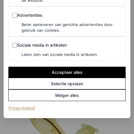
de website.
©MYTHERESA
Advertenties
Advertenties
Beter aanleveren van gerichte advertenties door
gebruik van cookies.
HIER TE KOOP
Sociale media in artikelen
Sociale media in artikelen
Ballerina’s,
€ 400
Laten zien van sociale media in artikelen.
Zimmermann
Accepteer alles
Selectie opslaan
Weiger alles
(opent in een nieuw tabblad)
Privacybeleid